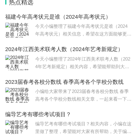
热点精选
策、用好政策。同时，落实责任单位责任人，定期上
报政策落实进度，加强政策执行效果评价和督导。
福建今年高考状元是谁（2024年高考状元）
今天小编整理了福建今年高考状元是谁（2024
年高考状元）相关信息，希望在这方面能够更好
的大家。 理科状元钱炜楠，文科状元林佳雯。2
2024年江西美术联考人数（2024年艺考新规定）
021福建理科状元钱炜楠，高考总分712分，就
读于泉州实验中学，文科状元林佳
今天小编整理了2024年江西美术联考人数（202
4年艺考新规定）相关内容，希望能帮助到大
家，一起来看下吧。 2024年江西美术联考报名
2023届春考各校分数线 春季高考各个学校分数线
人数：预计2.6万余人。 2024年江西美术联考报
名人数比2023年的3
小编给大家带来了2023届春考各校分数线 春季
高考各个学校分数线相关文章，一起来看一下
吧。 2023春考各校分数线如下： 1、春季高考
编导艺考有哪些考试项目？
学前教育学校招生的有齐鲁师范学校，录取分数
在610分，泰山
编导艺考有哪些考试项目？相关内容，小编在这
里做了整理，希望能对大家有所帮助，关于编导