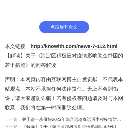
场，给予50%航班费用的资金支持;对2023年上半年
出口额超5000万的企业国际物流费用按档给予资金
支持;对区内市区两级重点建设项目春节期间组织包
点击展开全文
车返岗，按50%给予资金支持;推动线上线下招聘会
促用工;冬季冰雪春节送票送文化促消费;企业服务热
本文链接：
http://knowith.com/news-7-112.html
线助力企业享受市场监管服务。
【解读】关于《海淀区积极应对疫情影响助企纾困的
问：《海淀区积极应对疫情影响助企纾困的若干
若干措施》的问答解读
措施》对出国考察费用补贴的申请企业需要满足哪些
声明：本网页内容由互联网博主自发贡献，不代表本
条件?
站观点，本站不承担任何法律责任。天上不会到馅
答：第一，纳入2022年度海淀区总部企业名单
饼，请大家谨防诈骗！若有侵权等问题请及时与本网
的企业;第二，2023年6月30日(含)前已经通过北京市
联系，我们将在第一时间删除处理。
商务局书面资料审核的外贸“双自主”企业。 上述两条
上一篇：
关于进一步做好2023年综合运输春运后半程疫情防控和运输服务保障工作的通知（联防联控机制春运发电〔2023〕5号）
满足其中一条即可。
下一篇：
【解读】关于《海淀区积极应对疫情影响助企纾困的若干措施》的政策解读