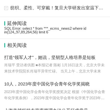
以下情形视同该企业持有商标及专利：
纺织、柔性、可穿戴！复旦大学研发出室温下可充钙-氧电池
一是持有者为全资控股该企业的境内母公司;
延伸阅读
SQL Error: select * from ***_ecms_news2 where id
二是持有者为该企业全资控股的境内子公司;
in(124,,97,89,264,56) limit 6
三是持有者为该企业全资控股的境内子公司在境
相关阅读
内独立投资设立的子公司。
打造“领军人才”，她说，坚韧型人格培养是短板
(四)获得商务部认定的“中华老字号”企业。
肖瑞平 受访者供图 ■本报记者 陈彬 1月16日这天，北京大学未
来技术学院院长肖瑞平异常忙碌。 当天上午，北京大学未来
问：《海淀区积极应对疫情影响助企纾困的若干
措施》对国际物流费用补贴的申请企业需要满足哪些
10人，2023年度中国化学会青年化学奖揭晓
条件?
2023年度中国化学会青年化学奖授奖决定 根据《中国化学会青
年化学奖条例》，2023年度中国化学会青年化学奖于2023年8
答：第一，已经在中关村海关办理注册登记备案
月启