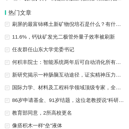
问：外贸“双自主”企业的认定标准?
热门文章
刷屏的最富铈稀土新矿物倪培石是什么？有什么用？
答：申请外贸“双自主”企业应符合下列条件之
一：
11.6%，钙钛矿发光二极管外量子效率被刷新
任友群任山东大学党委书记
(一)拥有境内及出口市场(含港、澳、台地区，下
同)注册商标;
何积丰院士：智能系统两年后可自动消化所有有价值的文字数据
(二)拥有境内及出口市场专利(包括发明专利、实
新研究揭示一种肠脑互动途径，证实精神压力对肠道影响
用新型专利和外观设计专利，下同);
国际力学、材料及工程科学领域顶级专家，全职加盟清华
(三)拥有出口市场注册商标及境外市场专利;
86岁申请基金、91岁结题，这位老教授说“科研使人快乐”
商标及专利持有者原则上应为申请支持资金的企
教育部同意，2所高校更名
业(以下简称“该企业”)。
像搭积木一样“垒”液体