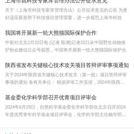
上海市就科技专家库管理办法公开征求意见
的外贸企业;第二，2023年上半年出口额超过5000万
关于《上海市科技专家库管理办法》公开征求意见的公告 为更
元人民币。上述两条需同时满足。
好适应新形势下科技项目管理需要，进一步规范上海市科技
问：《海淀区统筹疫情防控和稳定经济增长若干
我国将开展新一轮大熊猫国际保护合作
措施》的文件有效期?
中新社北京2月22日电 (记者 陈溯)记者22日从中国野生动物保
护协会微信公众号获悉，中国将开展新一轮大熊猫国际保护合
答：以上措施自发布之日起施行，有效期至202
3年6月30日(国家或北京市有相关规定的或具体措施
陕西省发布关键核心技术攻关项目答辩评审事项通知
有明确执行期限的，从其规定);最终解释权归各相关
关于2024年陕西省关键核心技术攻关（第一批）项目答辩评审
责任部门所有。
事项的通知 各有关单位： 根据评审工作安排，2024年陕西省
关
问：《海淀区统筹疫情防控和稳定经济增长若干
基金委化学科学部召开优青项目评审会
措施》出台后的各部门下一步工作计划?
2024年6月29日，自然科学基金委化学科学部在北京召开2024
年度优秀青年科学基金项目评审会，化学科学部主任杨学明院
答：各责任部门将继续细化配套实施细则和政策
士出
申报指南，强化宣传解读，让大家知道政策、了解政