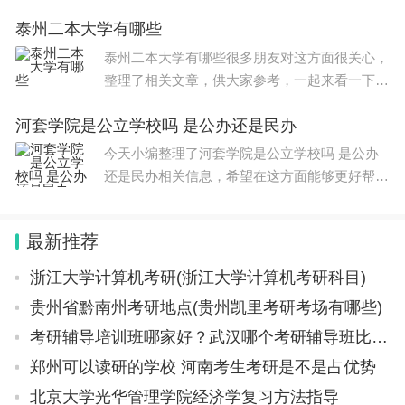
艺考有哪些考试项目？信息，一起来了解一下
泰州二本大学有哪些
吧！ 编导艺考的考试项目主要包括以下几个方
面： 1.文化课考试：这是所有
泰州二本大学有哪些很多朋友对这方面很关心，
整理了相关文章，供大家参考，一起来看一下
吧！ 泰州二本大学有泰州学院、南京师范大学
河套学院是公立学校吗 是公办还是民办
泰州学院、南京理工大学泰州科技学院等大学。
1、泰州学院
今天小编整理了河套学院是公立学校吗 是公办
还是民办相关信息，希望在这方面能够更好帮助
到大家。 1、河套学院是公立学校吗 河套学院是
公立学校，该校坐落于河套平原，前身是创建于
最新推荐
1985年的河套大学，
浙江大学计算机考研(浙江大学计算机考研科目)
贵州省黔南州考研地点(贵州凯里考研考场有哪些)
考研辅导培训班哪家好？武汉哪个考研辅导班比较好
郑州可以读研的学校 河南考生考研是不是占优势
北京大学光华管理学院经济学复习方法指导