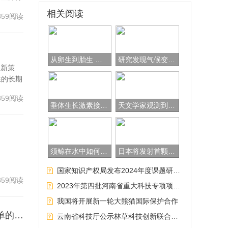
相关阅读
359阅读
从卵生到胎生 海洋蜗牛解开繁殖进化之谜
研究发现气候变化与腹泻疾病的传播有关
的新策
在的长期
359阅读
垂体生长激素接受者中发现阿尔茨海默病传播证据
天文学家观测到神秘天体，可能是最轻的黑洞
须鲸在水中如何歌唱？用一种特化的喉部发声
日本将发射首颗木制卫星应对太空污染
国家知识产权局发布2024年度课题研究项目申报通知
359阅读
2023年第四批河南省重大科技专项项目验收结果公示
我国将开展新一轮大熊猫国际保护合作
科技部办公厅 中国科学院办公厅关于公布2023年度全国优秀科普微视频作品名单的通知
云南省科技厅公示林草科技创新联合专项拟立项项目