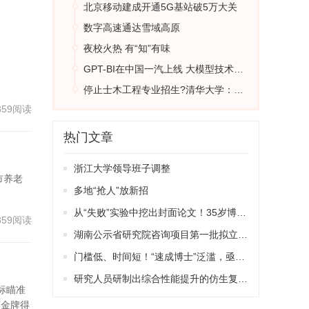
北京移动建成开通5G基站破5万大关
数字高速通达雪域高原
夜校火热 有“知”有味
GPT-BI在中国一汽上线 大模型技术融入数智化转型
停止士木工程专业招生?清华大学：系合并至大类招生
359阅读
热门文章
浙江大学领导班子调整
市养老
多地“抢人”放新招
从“失败”实验中挖出封面论文！35岁博后回国即任“985”教授
359阅读
湖南公示省研究院咨询项目第一批拟立项项目
门槛低、时间短！“速成博士”泛滥，亟须稳妥应对
研究人员研制出综合性能提升的仿生复合玻璃
标瞄准
赛金牌得