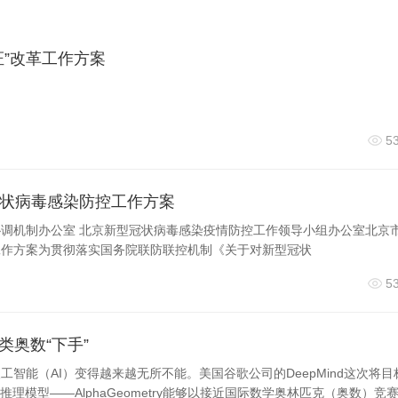
证”改革工作方案
5
状病毒感染防控工作方案
调机制办公室 北京新型冠状病毒感染疫情防控工作领导小组办公室北京
工作方案为贯彻落实国务院联防联控机制《关于对新型冠状
5
类奥数“下手”
智能（AI）变得越来越无所不能。美国谷歌公司的DeepMind这次将目
推理模型——AlphaGeometry能够以接近国际数学奥林匹克（奥数）竞