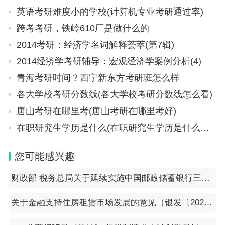
道补充提供相关信息。
英语考研难度小的学校(计算机专业考研通过率)
跨考考研，铁岭610厂是做什么的
五、职责分工
2014考研：经济学名词解释荟萃(第7辑)
成立我市汽车以旧换新工作市级专班，专班办公
2014经济学考研辅导：宏观经济学案例分析(4)
室设在市商务局。各成员单位的具体职责是：
青海考研时间？西宁新东方考研班怎么样
市发展改革委配合市商务局统筹开展汽车以旧换
各大学校考研分数线(各大学校考研分数线怎么看)
新相关工作。
唐山考研在哪里考(唐山考研在哪里考好)
市商务局负责汽车以旧换新补贴发放的组织协调
在职研究生学历是什么(在职研究生学历是什么学历)
工作，会同市财政局委托第三方机构负责补贴审核和
发放工作，并做好全过程监督管理。及时汇总符合补
您可能感兴趣
贴条件的申请人信息，确定补贴金额，并向市财政局
财政部 税务总局关于延续实施中国邮政储蓄银行三农金融事业部涉农贷款增值税政策的公告（2023年第66号）
提出补贴资金申请。
市财政局负责筹措汽车以旧换新政策所需资金，
关于金融支持住房租赁市场发展的意见（银发〔2024〕2号）
做好经费保障，负责根据市商务局提出的资金安排建