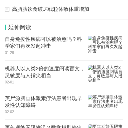
6.上述《报废机动车回收证明》《机动车注销证
高脂肪饮食破坏线粒体致体重增加
明》《机动车销售统一发票》《机动车登记证书》，
应于《细则》印发之日（即2024年4月24日）至202
延伸阅读
4年12月31日期间完成开具。
自身免疫性疾病可以被治愈吗？科
（二）补贴标准及补贴方式
学家们再次发起冲击
01-29
补贴标准按照报废的乘用车类型（新能源小客车
和其他乘用车）和新车类型划分。补贴资金以转账方
机器人以人类2倍的速度阅读盲文，
式发放到符合补贴条件的对象银行账户上。
灵敏度与人指尖相当
02-01
二、办理时限
英尸源脑垂体激素疗法患者出现早
发性认知障碍
（一）实施时间
02-02
自《细则》印发之日（即2024年4月24日）起，
至2024年12月31日止。
更年期能无限推迟？数学模型给出