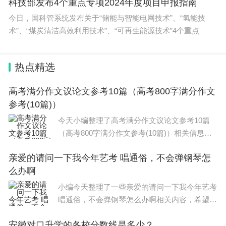
科技部发布4个重点专项2024年度项目申报指南
的新能源汽车车型目录》的乘用车或2.0升及以下排
今日，国科管系统发布关于“储能与智能电网技术”、“氢能技
量燃油乘用车，应当取得本市汽车销售机构开具的
术”、“煤炭清洁高效利用技术”、“可再生能源技术”4个重点
《机动车销售统一发票》，并在公安局交通管理部门
办理机动车注册登记手续，取得有效的《机动车登记
热点精选
证书》。
车主购买补贴受理地为新车《机动车销售统一发
高考满分作文议论文参考10篇（高考800字满分作文
参考(10篇)）
票》的开具地。
今天小编整理了高考满分作文议论文参考10篇
（三）补贴申请
（高考800字满分作文参考(10篇)）相关信息，
提交补贴申请采用线上办理的方式，主要途径有
希望在这方面能够更好的大家。 作文 在高考语
两个：
亲爱的请问一下我今年艺考 唱通俗，不会弹钢琴怎
文占分高达60，超过了整个语文总分的三分之
么办啊
一，因此大家不得引起重视
1.手机端可通过支付宝、抖音、微信、云闪付等
小编今天整理了一些亲爱的请问一下我今年艺考
平台首页搜索“汽车以旧换新”小程序，或直接扫描“汽
唱通俗，不会弹钢琴怎么办啊相关内容，希望能
车以旧换新”小程序二维码（参见商务部《汽车以旧
够帮到大家。 唱通俗歌曲不用考钢琴的啊， 武
换新补贴问答手册》），进入申请页面，填写申请信
安徽对口升学的各校分数线是多少？
汉音乐学院 ●通俗声乐演唱与编导 考试内容 1、