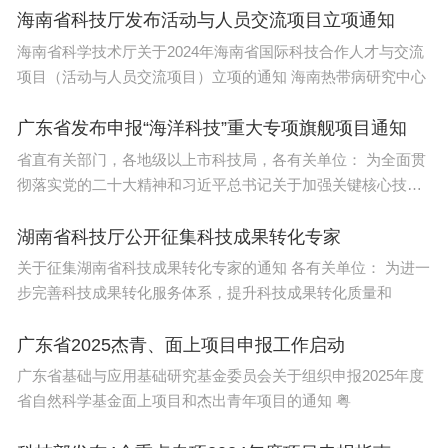
拟申请汽车以旧换新补贴资金的车主应在《细
海南省科技厅发布活动与人员交流项目立项通知
则》规定时间期限内，将上述材料上传到全国汽车流
海南省科学技术厅关于2024年海南省国际科技合作人才与交流
项目（活动与人员交流项目）立项的通知 海南热带病研究中心
通信息管理系统网站或“汽车以旧换新”小程序。
广东省发布申报“海洋科技”重大专项旗舰项目通知
四、具体流程
省直有关部门，各地级以上市科技局，各有关单位： 为全面贯
（一）旧车报废
彻落实党的二十大精神和习近平总书记关于加强关键核心技术
旧车车主将报废旧车交给机动车回收拆解企业，
攻关
报废机动车回收拆解企业对回收的报废机动车，应当
湖南省科技厅公开征集科技成果转化专家
向机动车车主出具《报废机动车回收证明》，收回机
关于征集湖南省科技成果转化专家的通知 各有关单位： 为进一
步完善科技成果转化服务体系，提升科技成果转化质量和
动车登记证书、号牌、行驶证，并按照国家有关规定
及时向公安机关交通管理部门办理注销登记，将《机
广东省2025杰青、面上项目申报工作启动
动车注销证明》转交机动车车主。
广东省基础与应用基础研究基金委员会关于组织申报2025年度
（二）新车购买
省自然科学基金面上项目和杰出青年项目的通知 粤
个人用户购买工业和信息化部《减免车辆购置税