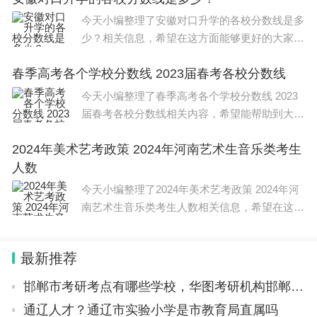
初试：《基础乐
息并上传所需附件即可。
今天小编整理了安徽对口升学的各校分数线是多
少？相关信息，希望在这方面能够更好的大家。
2.电脑端可通过登录“全国汽车流通信息管理系
有人认为春考只考三门，科目少并且卷子相对容
统”网站(https://qclt.mofcom.gov.cn)，点击“汽车以旧
春季高考各个学校分数线 2023届春考各校分数线
易。但也有人担心，春考招生计划比秋考少得
换新”专题，进入申请页面，填写申请信息并上传所
多，大部分人只能当分
今天小编整理了春季高考各个学校分数线 2023
需附件即可。
届春考各校分数线相关内容，希望能帮助到大
家，一起来看下吧。 春季高考的分数线各个学
（四）补贴审核
2024年美术艺考政策 2024年河南艺术生音乐类考生
校 是不同的，但大部分学校的分数线都受到了
市商务局会同相关部门对申请人提交的申请信息
人数
政府政策和学校自身
进行审核，通过汽车以旧换新平台反馈审核结果。审
今天小编整理了2024年美术艺考政策 2024年河
核结果以短信方式通知申请人。
南艺术生音乐类考生人数相关信息，希望在这方
面能够更好帮助到大家。 山东省2024艺考政策
经审核，信息真实完整，属于本实施细则明确补
如下： 1.山东省过往艺考政策概述 艺术类专业
贴范围的，予以审核通过。
最新推荐
分为
申请人提交的信息不清晰，或者无法辨识的，申
邯郸市考研考点有哪些学校，华图考研机构邯郸有吗
请人应在本实施细则明确的申请截止日期前通过原渠
通辽人才？通辽市实验小学是市教育局直属吗