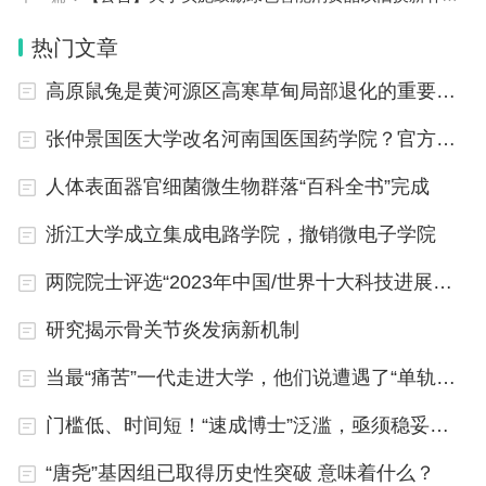
换新补贴范围。其他燃料类型包括混合油、天然气、
热门文章
液化石油气、甲醇、乙醇、氢、生物燃料等。
高原鼠兔是黄河源区高寒草甸局部退化的重要影响因素
一、补贴对象及标准
张仲景国医大学改名河南国医国药学院？官方回复
（一）补贴对象为同时满足以下条件的消费者
人体表面器官细菌微生物群落“百科全书”完成
1.补贴申请人为个人消费者。
2.申请人报废个人名下的旧车，并在规定时间内
浙江大学成立集成电路学院，撤销微电子学院
取得《报废机动车回收证明》。
两院院士评选“2023年中国/世界十大科技进展新闻”将于1月11日发布
3.申请人注销个人名下的旧车，并在规定时间内
研究揭示骨关节炎发病新机制
取得《机动车注销证明》。
4.申请人购买新车，并在规定时间内取得《机动
当最“痛苦”一代走进大学，他们说遭遇了“单轨制”人生
车销售统一发票》。
门槛低、时间短！“速成博士”泛滥，亟须稳妥应对
5.申请人办理注册登记手续，并在规定时间内取
“唐尧”基因组已取得历史性突破 意味着什么？
得《机动车登记证书》。