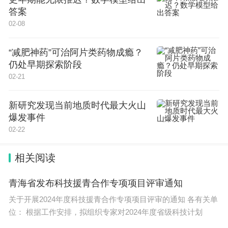
（二）补贴申请时间
答案
02-08
2024年4月24日至2025年1月10日。如需更改补
正相关信息的，也应于2025年1月10日24时前完成更
“减肥神药”可治阿片类药物成瘾？
改。逾期未提交补贴申请或补正相关申请信息的，不
仍处早期探索阶段
予办理补贴。
02-21
三、申报材料
新研究发现当前地质时代最大火山
爆发事件
（一）申请人身份信息，需上传身份证正反面照
02-22
片；
（二）申请人银行账户信息；
相关阅读
（三）《报废机动车回收证明》和《机动车注销
青海省发布科技援青合作专项项目评审通知
证明》原件照片或扫描件；
关于开展2024年度科技援青合作专项项目评审的通知 各有关单
（四）新车《机动车销售统一发票》《机动车登
位： 根据工作安排，拟组织专家对2024年度省级科技计划
记证书》原件照片或扫描件；