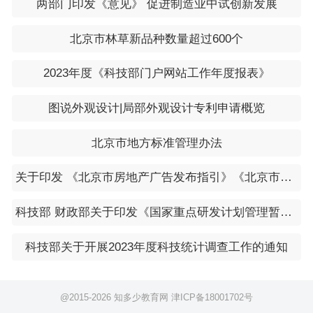
两部门印发《意见》 促进制造业中试创新发展
议，经财政部北京监管局审核同意后，会同市商务局
等相关部门按现行预算管理制度，做好资金拨付和监
北京市林草新品种数量超过600个
管等相关工作。
2023年度《科技部门户网站工作年度报表》
市公安局公安交通管理局负责本市报废及更新车
辆注册登记等与补贴相关信息的核实与查询，统计报
图说外观设计|局部外观设计专利申请概览
废及更新车辆相关数据。
北京市地方标准管理办法
市经济和信息化局负责推进本市乘用车生产企业
积极参与更新新能源车工作。
关于印发 《北京市房地产广告发布指引》《北京市金融投资理财类广告发布指引》的通知（京市监发〔2024〕9号）
市生态环境局负责有关燃油车排放标准问题的解
科技部 财政部关于印发《国家重点研发计划管理暂行办法》的通知
答，分析全市存量车淘汰更新数据，评估促进机动车
污染物减排环境效益。
科技部关于开展2023年度科技统计调查工作的通知
北京市税务局负责监督审核本市汽车销售企业汽
车销售发票信息，核实汽车开票价格和日期。
@2015-
2026 知多少教育网
津ICP备18001702号
市市场监管局负责依法查处新车交易、报废违法