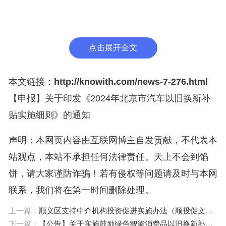
及商务部等7部门《汽车以旧换新补贴实施细则》
（商消费函〔2024〕75号）（以下简称“《细则》”）
工作要求，推进北京市消费品以旧换新行动，促进汽
点击展开全文
车消费，做好本市老旧汽车以旧换新补贴工作，特制
定本细则。
本文链接：
http://knowith.com/news-7-276.html
【申报】关于印发《2024年北京市汽车以旧换新补
本细则所称乘用车是指在公安交管部门注册登记
贴实施细则》的通知
的小型、微型载客汽车。按照国家文件要求，在国家
强制性标准《轻型汽车污染物排放限值及测量方法
声明：本网页内容由互联网博主自发贡献，不代表本
（中国III、IV阶段）》（GB18352.3-2005）IV阶段
站观点，本站不承担任何法律责任。天上不会到馅
要求全国全面实施之前注册登记的汽车，即2011年6
饼，请大家谨防诈骗！若有侵权等问题请及时与本网
月30日前（含当日）注册登记的汽油乘用车、2013
联系，我们将在第一时间删除处理。
年6月30日前（含当日）注册登记的柴油乘用车和其
上一篇：
顺义区支持中介机构投资促进实施办法（顺投促文〔2024〕11号）
他燃料类型乘用车，均属于本次国三及以下汽车以旧
下一篇：
【公告】关于实施鼓励绿色智能消费品以旧换新补贴的公告（京商消二字〔2024〕19号）