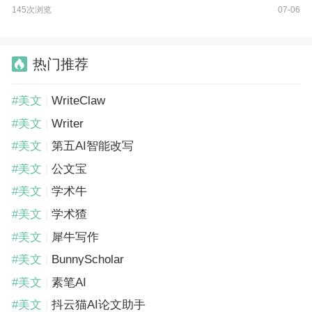
只需2分钟完成。该工具支持大专、本科、硕士等不同学历需
145次浏览
07-06
求，用户可以根据字数、大纲层级、文献数量
热门推荐
#美文
|
WriteClaw
#美文
|
Writer
#美文
|
第五AI智能改写
#美文
|
公文宝
#美文
|
学术牛
#美文
|
学术猹
#美文
|
犀牛写作
#美文
|
BunnyScholar
#美文
|
素笔AI
#美文
|
抖云猫AI论文助手