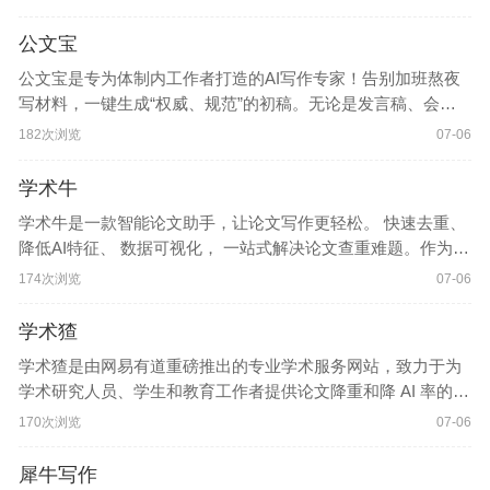
风格，有效规避AI检测，提升内容原创度。第五AI智
公文宝
公文宝是专为体制内工作者打造的AI写作专家！告别加班熬夜
写材料，一键生成“权威、规范”的初稿。无论是发言稿、会议
纪要、工作总结，还是通知公告、报告请示，输入主题，AI立
182次浏览
07-06
马高效输出，助你快速搞定文书任务！公文宝官网入口
学术牛
学术牛是一款智能论文助手，让论文写作更轻松。 快速去重、
降低AI特征、 数据可视化， 一站式解决论文查重难题。作为一
款专业的智能论文助手，聚焦论文写作全流程中的核心痛点，
174次浏览
07-06
为科研人员、研究生等用户群体提供一站式解
学术猹
学术猹是由网易有道重磅推出的专业学术服务网站，致力于为
学术研究人员、学生和教育工作者提供论文降重和降 AI 率的权
威解决方案。学术猹官网网页版入口网址：
170次浏览
07-06
https://xueshucha.youdao.com/学术猹是网易有道推出的一款
犀牛写作