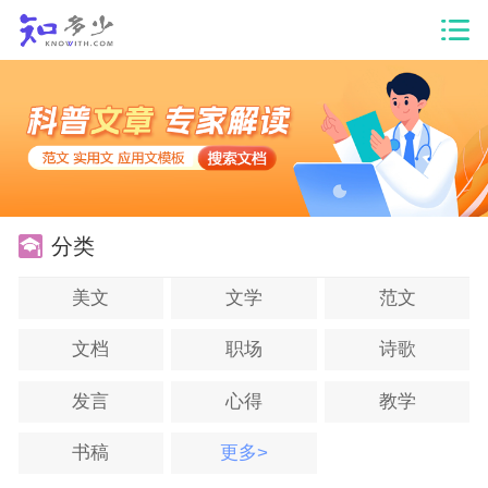
分类
美文
文学
范文
文档
职场
诗歌
发言
心得
教学
书稿
更多>