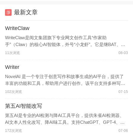
最新文章
WriteClaw
WriteClaw是阅文集团旗下专业网文创作工具“作家助
手”（Claw）的核心AI智能体，外号“小龙虾”。它是继BAT、字
节跳动等巨头布局内容创作AI之后，国内首个深度贴合网文创
11次浏览
08-03
作场景的专属智能体。作家助手WriteClaw官网入口网址
Writer
NovelAI 是一个专注于创意写作和故事生成的AI平台，提供了
丰富的功能和工具，帮助用户进行创作。该平台支持多种写作
形式，包括小说、诗歌、故事创作等，并提供多种AI模型供用
102次浏览
07-15
户选择，以适应不同的创作需求。用户可以通过输入
第五AI智能改写
第五AI是专业的AI检测与降AI工具平台，提供朱雀AI检测器、
AI文本人性化改写、降AI味工具。支持ChatGPT、GPT-4、文
心一言等AI生成内容检测，一键将AI文本转换为自然人类写作
172次浏览
07-06