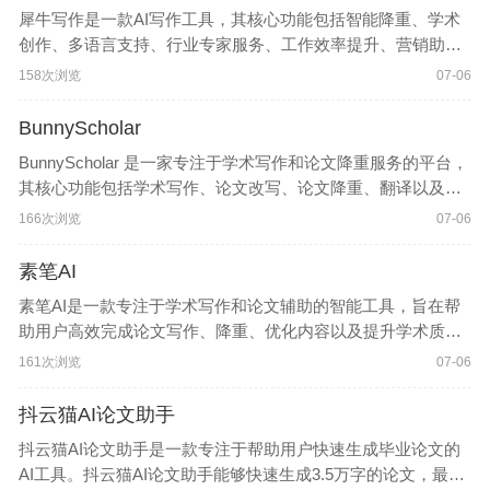
犀牛写作是一款AI写作工具，其核心功能包括智能降重、学术
创作、多语言支持、行业专家服务、工作效率提升、营销助手
以及多语言与跨平台支持等。其优势在于高效处理、个性化推
158次浏览
07-06
荐和全流程覆盖，适用于学生论文、职场写作
BunnyScholar
BunnyScholar 是一家专注于学术写作和论文降重服务的平台，
其核心功能包括学术写作、论文改写、论文降重、翻译以及AI
写作等服务。BunnyScholar 提供一站式学术写作和翻译服务，
166次浏览
07-06
旨在帮助用户提升论文的学术性和原创性。
素笔AI
素笔AI是一款专注于学术写作和论文辅助的智能工具，旨在帮
助用户高效完成论文写作、降重、优化内容以及提升学术质
量。素笔AI官网入口网址：https://www.subiai.cn/素笔AI官网网
161次浏览
07-06
址：http://ai.subiai.cn/素笔AI论文写作：htt
抖云猫AI论文助手
抖云猫AI论文助手是一款专注于帮助用户快速生成毕业论文的
AI工具。抖云猫AI论文助手能够快速生成3.5万字的论文，最快