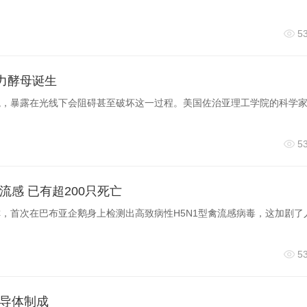
5
动力酵母诞生
境，暴露在光线下会阻碍甚至破坏这一过程。美国佐治亚理工学院的科学
5
感 已有超200只死亡
，首次在巴布亚企鹅身上检测出高致病性H5N1型禽流感病毒，这加剧了
5
导体制成