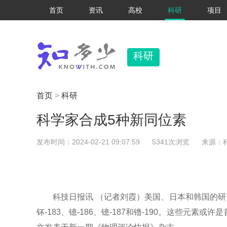
首页
资讯
高校
科研
项目
科研
首页
>
科研
科学家合成5种新同位素
发布时间：2024-02-21 09:07:59
5341次浏览
来源：
科技日报讯 （记者刘霞）美国、日本和韩国的研
钚-183、镱-186、镱-187和镥-190。这些