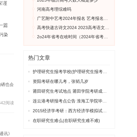
2023年临沂高考人数大概是多少
家谨
河南高考理综难吗
广艺附中艺考2024年报名 艺考报名时间2023
一篇
高考快递古诗文2024 2023高考语文古诗文默写范围
污染
2o24年省考在啥时间（2024年省考报名时间和考试时间）
热门文章
护理研究生报考学校(护理研究生报考学校排名)
资阳考研在哪儿考，张韬几岁
的硒也会
莆田研究生考试地点 莆田学院考研成功率高吗
连云港考研报考点公告 淮海工学院毕业生能做老师的吗我不打算考研
342阅读
2015经济学考研：西方经济学模拟试题一答案
在职研究生难么(在职研究生难不难)
通讯》