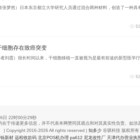
记者张梦然）日本东京都立大学研究人员通过混合两种材料，创造了一种具
5
性干细胞存在致癌突变
（记者刘霞）很长时间以来，干细胞移植一直被视为是最有前途的新型医学
5
06日 22时00分29秒
的在于传递更多信息，并不代表本网赞同其观点和对其真实性负责。如涉
| Copyright 2016-2026 All rights reserved |
知多少
谷骐科技 版权所有 23
泛铄新材
远程收款码
北京POS机办理
pa612
尼龙改性厂
天津代办营业执