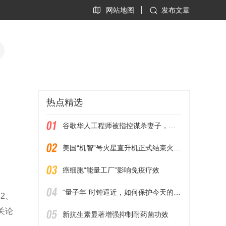
网站地图
发布文章
热点精选
谷歌华人工程师被指控谋杀妻子，二人均为清华本科毕业
美国“机智”号火星直升机正式结束火星任务
癌细胞“能量工厂”影响免疫疗效
“量子年”时钟逼近，如何保护今天的秘密？
2、
关论
新抗生素显著增强抑制耐药菌功效