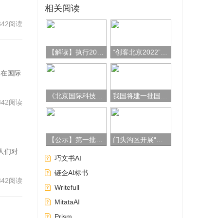
相关阅读
342阅读
【解读】执行2024年关税调整方案等政策有关事宜公告的解读
“创客北京2022”创新创业大赛顺义区级赛暨第三届“创新顺义”创新创业大赛启动的通知
家在国际
《北京国际科技创新中心建设条例》
我国将建一批国际先进中试平台
342阅读
【公示】第一批北京工业遗产拟认定名单公示
门头沟区开展“一业一证”改革工作方案
人们对
巧文书AI
链企AI标书
342阅读
Writefull
MitataAI
Prism