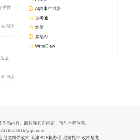
有手性
AI故事生成器
百考通
342阅读
笔仗
素笔AI
WriteClaw
疗法之
342阅读
及作品内容、版权和其它问题，请与本网联系。
76512515@qq.com
照
尼龙增强改性
天津POS机办理
尼龙扎带
改性尼龙