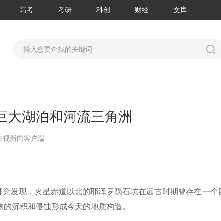
高考
考研
科创
财经
文库
巨大湖泊和河流三角洲
央视新闻客户端
新研究发现，火星赤道以北的耶泽罗陨石坑在远古时期曾存在一个
物的沉积和侵蚀形成今天的地质构造。