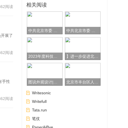
相关阅读
362阅读
中共北京市委 北京市人民政府关于北京市全面优化营商环境打造“北京服务”的意见
中共北京市委 北京市人民政府关于北京市全面优化营商环境打造“北京服务”的意见
员开展了
362阅读
2023年度科技部《政府网站监管年度报表》
】进一步促进北京老字号创新发展的行动方案（2023-2025年）
有手性
图说外观设计|一图概览制度新变化
北京市丰台区人民政府关于印发《北京市丰台区碳达峰实施方案》的通知(丰政发〔2024〕1号)
Writesonic
362阅读
Writefull
Tata.run
笔仗
PaperAiBye