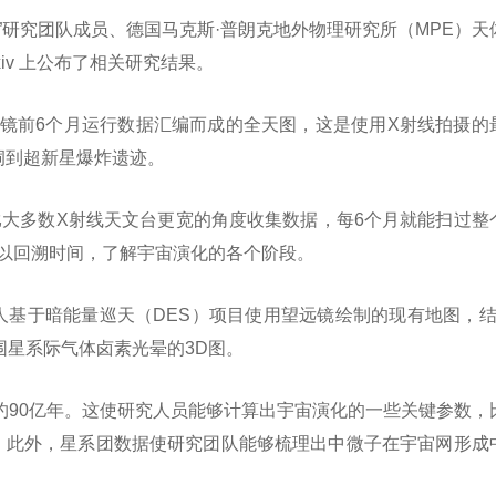
”研究团队成员、德国马克斯·普朗克地外物理研究所（MPE）天
rxiv 上公布了相关研究结果。
望远镜前6个月运行数据汇编而成的全天图，这是使用X射线拍摄的
洞到超新星爆炸遗迹。
能以比大多数X射线天文台更宽的角度收集数据，每6个月就能扫过整
可以回溯时间，了解宇宙演化的各个阶段。
与Bulbul等人基于暗能量巡天（DES）项目使用望远镜绘制的现有地图，
周围星系际气体卤素光晕的3D图。
约90亿年。这使研究人员能够计算出宇宙演化的一些关键参数，
量。此外，星系团数据使研究团队能够梳理出中微子在宇宙网形成