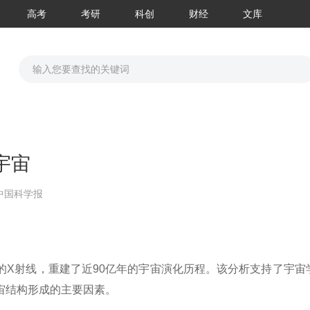
高考
考研
科创
财经
文库
宇宙
中国科学报
的X射线，重建了近90亿年的宇宙演化历程。该分析支持了宇宙
宙结构形成的主要因素。