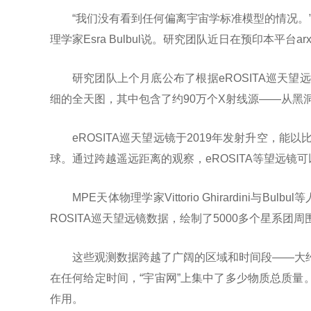
“我们没有看到任何偏离宇宙学标准模型的情况。
理学家Esra Bulbul说。研究团队近日在预印本平台a
研究团队上个月底公布了根据eROSITA巡天
细的全天图，其中包含了约90万个X射线源——从黑
eROSITA巡天望远镜于2019年发射升空，
球。通过跨越遥远距离的观察，eROSITA等望远镜
MPE天体物理学家Vittorio Ghirardini
ROSITA巡天望远镜数据，绘制了5000多个星系团
这些观测数据跨越了广阔的区域和时间段——大
在任何给定时间，“宇宙网”上集中了多少物质总质
作用。