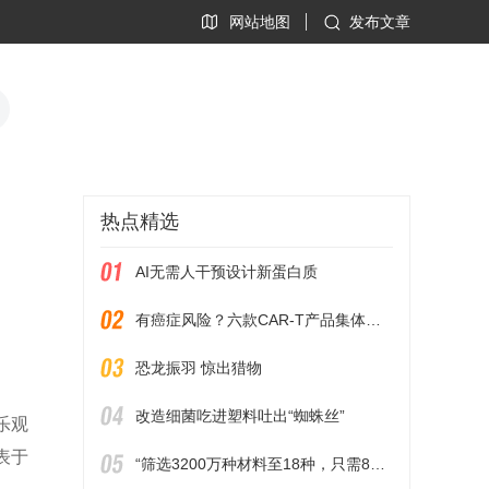
网站地图
发布文章
热点精选
AI无需人干预设计新蛋白质
有癌症风险？六款CAR-T产品集体遭FDA黑框警告
恐龙振羽 惊出猎物
改造细菌吃进塑料吐出“蜘蛛丝”
乐观
表于
“筛选3200万种材料至18种，只需80小时”