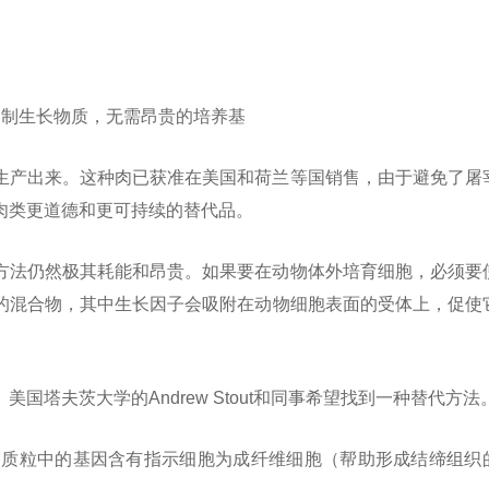
自制生长物质，无需昂贵的培养基
生产出来。这种肉已获准在美国和荷兰等国销售，由于避免了屠
肉类更道德和更可持续的替代品。
方法仍然极其耗能和昂贵。如果要在动物体外培育细胞，必须要
的混合物，其中生长因子会吸附在
动物细胞表面的受体上，促使
国塔夫茨大学的Andrew Stout和同事希望找到一种替代方法
，质粒中的基因含有指示细胞为成纤维细胞（帮助形成结缔组织