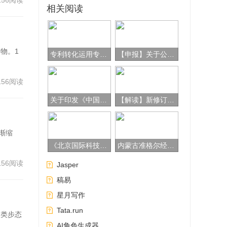
156阅读
相关阅读
物。1
专利转化运用专项行动方案（2023—2025年）图解
【申报】关于公开征集2024年朝阳区科技计划储备项目入库的通知
156阅读
关于印发《中国进出口商品交易会出口展展位使用管理规定》的通知（会字〔2023〕55号）
【解读】新修订《公司法》
渐缩
《北京国际科技创新中心建设条例》
内蒙古准格尔经济开发区优化营商环境 以服务“加减法”促发展“节节高”
156阅读
Jasper
稿易
星月写作
Tata.run
人类步态
AI角色生成器