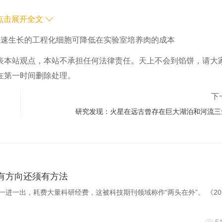
点击展开全文
它们分化成了骨骼肌细胞，并能生长和繁殖。骨骼肌细胞是牛排
快速生长的工程化细胞可降低在实验室培养肉的成本
表本站观点，本站不承担任何法律责任。天上不会到馅饼，请大
这种技术也适用于鸡和猪等其他动物的细胞。他们希望，这些工
在第一时间删除处理。
降低成本。
下
研究发现：火星在远古曾存在巨大湖泊和河流三
一天；但教会一个细胞产生自己的生长因子，它就能永远生长。
计它们，这确实令人兴奋。”
说：“距离实验室培育的肉成为商品还有很长的路要走，但我们每天都在向
，有方向还须有方法
一进一出，耗费大量科研经费，这被科技期刊领域称作“两头在外”。 《20
组培养的肉类生长速度比传统方法慢。此外，含有转基因生物（
遍不愿意食用这些食品。