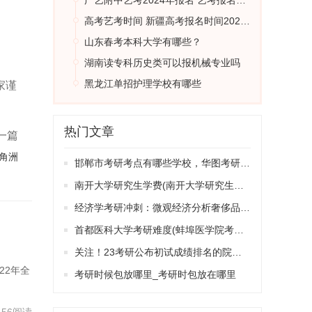
广艺附中艺考2024年报名 艺考报名时间2023
高考艺考时间 新疆高考报名时间2024年具体时间
和牛
山东春考本科大学有哪些？
湖南读专科历史类可以报机械专业吗
黑龙江单招护理学校有哪些
家谨
程化
热门文章
一篇
角洲
想想
邯郸市考研考点有哪些学校，华图考研机构邯郸有吗
南开大学研究生学费(南开大学研究生学费一年多少钱)
经济学考研冲刺：微观经济分析奢侈品消费
它靠
首都医科大学考研难度(蚌埠医学院考研通过率)
关注！23考研公布初试成绩排名的院校……
22年全
考研时候包放哪里_考研时包放在哪里
如这