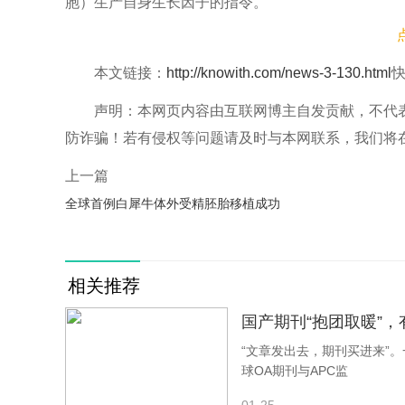
胞）生产自身生长因子的指令。
随后，他们将这些质粒插入牛的肌肉细胞，发现
本文链接：
http://knowith.com/news-3-130.html
肉汉堡的常见成分。
声明：本网页内容由互联网博主自发贡献，不代
虽然只对牛的细胞进行了实验，但研究人员认为
防诈骗！若有侵权等问题请及时与本网联系，我们将
细胞有朝一日能帮助扩大实验室培育肉类的规模，并
上一篇
全球首例白犀牛体外受精胚胎移植成功
Stout
说：“给一个细胞一种生长因子，它能生长
细胞如何成为我们在这项工作中的盟友，我们可以设
相关推荐
英国阿斯顿大学的Eirini Theodosiou
近。”
国产期刊“抱团取暖”
“文章发出去，期刊买进来”。
Theodosiou指出
，需要克服的问题包括研究小
球OA期刊与APC监
些质粒）的食品只在一些国家是合法的，人们仍然普