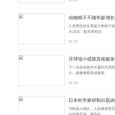
01-25
相关
论文信息：
动物精子不随年龄增长
https://doi.org/10.1016/j.crsus.2023.100009
人类男性的生育能力和精子的
月16日，相关研究结
01-25
月球缩小或致其南极发
下一次你在夜空中看到月亮时
小，就像葡萄变成葡萄
01-29
日本科学家研制出肌肉
与机器人相比，人的身体更
中获得灵感，将肌肉