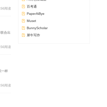
百考通
156阅读
PaperAiBye
Muset
BunnyScholar
将联合出
犀牛写作
156阅读
织一样
156阅读