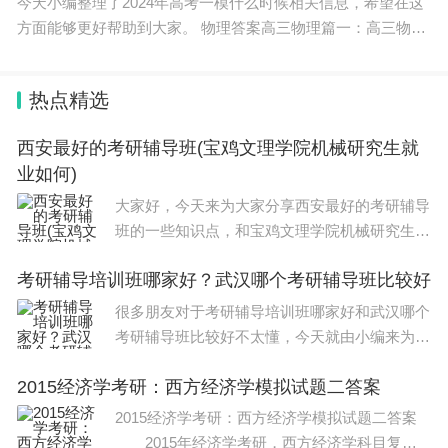
今天小编整理了2024年高考一模什么时候相关信息，希望在这
方面能够更好帮助到大家。 物理答案高三物理篇一：高三物理
试卷 高三物理试卷 本试卷选择题9题，非选择题7题，共16
题，满分为120分，
热点精选
西安最好的考研辅导班(宝鸡文理学院机械研究生就
业如何)
大家好，今天来为大家分享西安最好的考研辅导
班的一些知识点，和宝鸡文理学院机械研究生就
业如何的问题解析，大家要是都明白，那么可以
考研辅导培训班哪家好？武汉哪个考研辅导班比较好
忽略，如果不太清楚的话可以看看本篇文章，相
信很大概率可以解决您的问题，接下来我们就
很多朋友对于考研辅导培训班哪家好和武汉哪个
考研辅导班比较好不太懂，今天就由小编来为大
家分享，希望可以帮助到大家，下面一起来看看
2015经济学考研：西方经济学模拟试题二答案
吧！本文目录武汉哪个考研辅导班比较好武汉文
都和海文哪个考研机构好考研上南邮和
2015经济学考研：西方经济学模拟试题二答案
2015年经济学考研，西方经济学科目复习