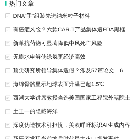
热门文章
看法。对化学的更深入理解，亦可促使人们更快速制
DNA“手”组装先进纳米粒子材料
造药品和许多其他有用的化学品。
有癌症风险？六款CAR-T产品集体遭FDA黑框警告
（原标题：
在近四万个药学反应数据集上验证——
机器学
新单抗药物可显著降低中风死亡风险
）
习加速新药研发进程
无膜水电解使绿氢更经济高效
顶尖研究所领导集体造假？涉及57篇论文，6篇正撤回
海绵骨骼显示地球表面升温已超1.5℃
西湖大学讲席教授当选美国国家工程院外籍院士
土卫一的隐藏海洋
深度伪造技术引担忧，美欧呼吁标识AI生成内容
新研究发现当前地质时代最大火山爆发事件