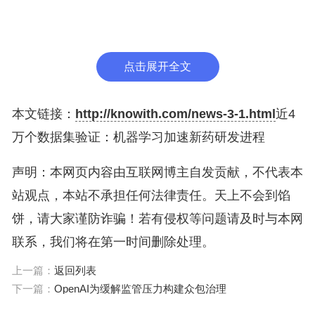
动化实验生成的。研究人员表示，高通量化学已经改
变了游戏规则。他们相信有一种新方法，可促进对化
学反应的更深入的理解，而不是从高通量实验的初始
点击展开全文
结果中观察到。此次开发的这种机器学习方法，就能
允许化学家调整复杂的分子，再精确引入到分子的预
本文链接：
http://knowith.com/news-3-1.html
近4
先指定区域，从而加快药物设计速度。
万个数据集验证：机器学习加速新药研发进程
声明：本网页内容由互联网博主自发贡献，不代表本
机器学习以往在化学中的应用经常受到限制。与广阔
站观点，本站不承担任何法律责任。天上不会到馅
的化学空间相比，其数据量实在太小。但此次研究通
饼，请大家谨防诈骗！若有侵权等问题请及时与本网
过“传授”给模型一般化学知识，然后对其进行微调，
联系，我们将在第一时间删除处理。
预测复杂的化学转化，从而克服了低数据的局限性。
上一篇：
返回列表
论文第一作者、剑桥大学卡文迪许实验室的艾玛·金-
下一篇：
OpenAI为缓解监管压力构建众包治理
史密斯表示，这一成果可能会改变人们对有机化学的