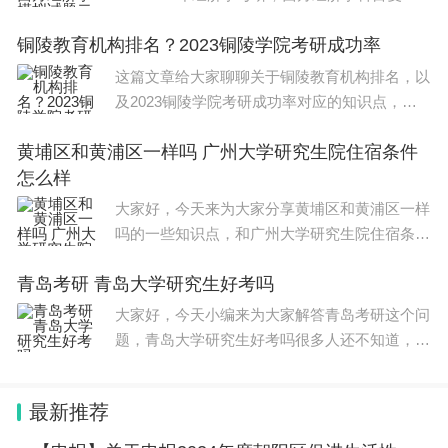
需要更多精力去把握。因为西方经济学的理论体
铜陵教育机构排名？2023铜陵学院考研成功率
系比较复杂，研究方法也很多，有很多纯理论的
东西需要大家去理解记忆，也有很多纯数据
这篇文章给大家聊聊关于铜陵教育机构排名，以
及2023铜陵学院考研成功率对应的知识点，希
望对各位有所帮助，不要忘了收藏本站哦。本文
黄埔区和黄浦区一样吗 广州大学研究生院住宿条件
目录铜陵学院土木工程考研情况2023铜陵学院
怎么样
考研成功率铜陵学院会计学专业学生为什
大家好，今天来为大家分享黄埔区和黄浦区一样
吗的一些知识点，和广州大学研究生院住宿条件
怎么样的问题解析，大家要是都明白，那么可以
青岛考研 青岛大学研究生好考吗
忽略，如果不太清楚的话可以看看本篇文章，相
信很大概率可以解决您的问题，接下来我们就
大家好，今天小编来为大家解答青岛考研这个问
题，青岛大学研究生好考吗很多人还不知道，现
在让我们一起来看看吧！本文目录青岛最好考的
研究生青岛的大学考研难度排名青岛大学的研究
最新推荐
生好考吗青岛理工大学研究生好考吗青