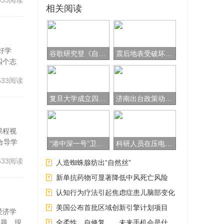
533阅读
专业
相关阅读
好学
谷歌研究登《自然》：AI几何能力接近人类奥数金牌选手
震后地表受破坏最大位置不一定是震中
四个志
信
533阅读
复旦大学成立四大新工科创新学院，今年开启本科招生
济南出台政策动员激励广大人才投身乡村振兴，济南有何深意？
课程视
合导学
“港中深一号”卫星成功发射
科研人员在压电材料紧密空间实现多轴精密运动调控
533阅读
人造蜘蛛腺纺出“自然丝”
新单抗药物可显著降低中风死亡风险
认知行为疗法引起焦虑症患儿脑部变化
美国公布首批区域创新引擎计划项目
经济学
问题。现
全柔性、自修复……未来手机会是什么样？