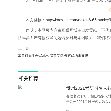
2、考试前，考生需要了解疫情防控相关要求，
份证和准考证进入考场。此外，考生还要自觉遵守考试
三、海南师范大学关于英语系的考研
本文链接：
http://knowith.com/news-6-66.html
考
1、抱歉，海南师范大学2011年没有英语系的
声明：本网页内容由互联网博主自发贡献，不代
防诈骗！若有侵权等问题请及时与本网联系，我们将
2、你需要做的就是好好按照要考试的科目准备
取工作！！
上一篇
莆田研究生考试地点 莆田学院考研成功率高吗
四、2023年海南师范大学考研专业目录
23年海南师范大学考研专业目录包括：教育学
等8个一级专业，以及教育技术学（含教师教育）、
相关推荐
外还有外国语言文化类的外国语言文化及应用语言文
贵州2021考研报名人数
五、2023海南大学车辆工程考研考试科
各位老铁们好，相信很多人对
于贵州2021考研报名人数
1、根据2023年海南大学车辆工程考研的相关
下面一起来看看吧！本