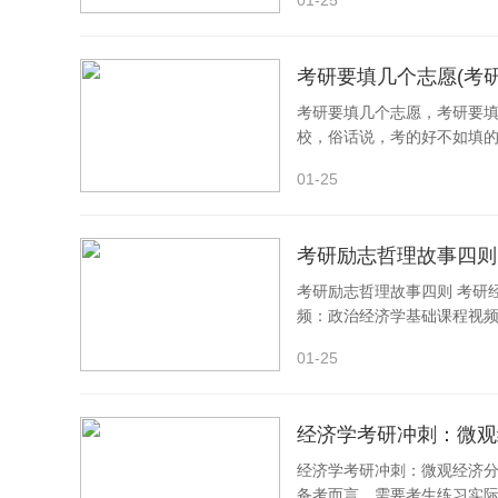
01-25
2、数学部分可能涉及高等数学、线性代数、概
课程可能涉及车辆工程的基础理论、设计与制造、动
考研要填几个志愿(考
3、考生需要全面掌握相关知识，注重理论与实
考研要填几个志愿，考研要填
校，俗话说，考的好不如填的
关于考研需要准备什么和2023海南大学车辆工
愿。地区不同，志愿填报
息了吗 ？如果你还想了解更多这方面的信息，记得收
01-25
考研励志哲理故事四则
考研励志哲理故事四则 考研
频：政治经济学基础课程视频
课程视频：中国人
01-25
经济学考研冲刺：微观
经济学考研冲刺：微观经济
备考而言，需要考生练习实