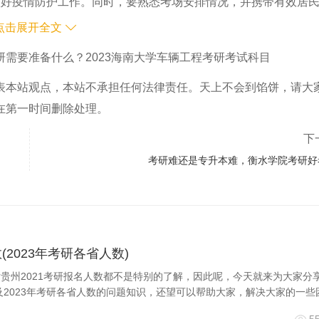
做好疫情防护工作。同时，要熟悉考场安排情况，并携带有效居
规则，诚信应考，切勿轻信“助考机构”的虚假宣传。
点击展开全文
研需要准备什么？2023海南大学车辆工程考研考试科目
研究生招生，建议报考海南大学。海南大学有英语专业的研究生：
表本站观点，本站不承担任何法律责任。天上不会到馅饼，请大
在第一时间删除处理。
考试，其次就是预先和你可能的导师取得联系，这样子方便今后
下
考研难还是专升本难，衡水学院考研好
、汉语言文学、历史学、哲学、经济学、法学、新闻传播学、公共
中国语言文化（含语音助手）、心理学和应用心理学4个二级专业
化2个二级别的相关方向。
(2023年考研各省人数)
目
贵州2021考研报名人数都不是特别的了解，因此呢，今天就来为大家分
以及2023年考研各省人数的问题知识，还望可以帮助大家，解决大家的一些
信息，考试科目主要包括：数学、英语、专业课程。