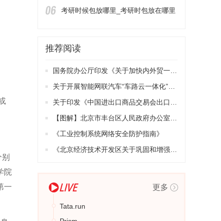
考研时候包放哪里_考研时包放在哪里
推荐阅读
国务院办公厅印发《关于加快内外贸一体化发展的若干措施》的通知
关于开展智能网联汽车“车路云一体化”应用试点工作的通知（工信部联通装〔2023〕268号）
或
关于印发《中国进出口商品交易会出口展展位使用管理规定》的通知（会字〔2023〕55号）
【图解】北京市丰台区人民政府办公室关于印发《丰台区积极应对疫情影响助企纾困的若干措施》的通知
《工业控制系统网络安全防护指南》
《北京经济技术开发区关于巩固和增强经济回升向好态势的若干措施》
分别
学院
第一
更多
Tata.run