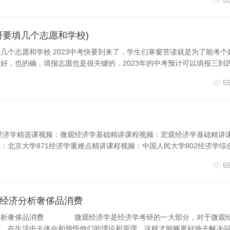
5
率论等内容；英语部分可能包括阅读理解、写作、翻译等方面；
力系统、车辆控制等方面的知识。
研要填几个志愿和学校)
践相结合，提前做好准备，以取得良好的考试成绩。
几个志愿和学校 2023中考快要到来了，学生们寒窗苦读就是为了能考个
好，也的确，填报志愿也是很关键的，2023年的中考预计可以填报三到
程考研考试科目的介绍到此就结束了，不知道你从中找到你需要的
藏关注本站。
5
经济学精选课视频：微观经济学基础精讲课程视频：宏观经济学基础精讲
：北京大学871经济学重难点精讲课程视频：中国人民大学802经济学综
5
经济分析奢侈品消费
分析奢侈品消费 微观经济学是经济学考研的一大部分，对于微观
际，在生活中去体会和领悟他们的理论和原理，这样才能够更好地去解决