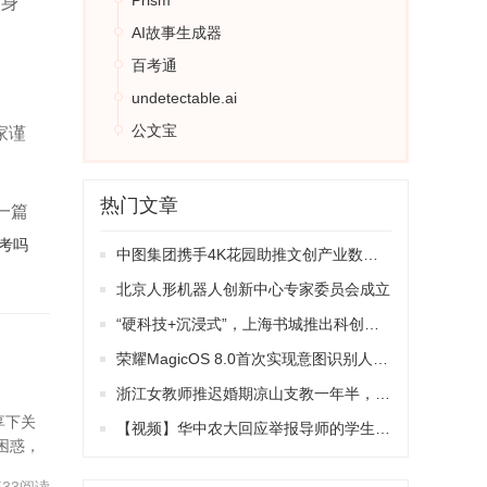
Prism
民身
AI故事生成器
百考通
undetectable.ai
公文宝
家谨
的录
热门文章
一篇
考吗
中图集团携手4K花园助推文创产业数字化升级
北京人形机器人创新中心专家委员会成立
管理
“硬科技+沉浸式”，上海书城推出科创互动展
。此
荣耀MagicOS 8.0首次实现意图识别人机交互
浙江女教师推迟婚期凉山支教一年半，学生合唱《别知己》送别！对话本人：这是最珍贵礼物
享下关
【视频】华中农大回应举报导师的学生原学制不变
困惑，