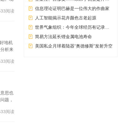
信息理论证明巴赫是一位伟大的作曲家
533阅读
人工智能揭示花卉颜色古老起源
世界气象组织：今年全球经历有记录以来最热1月
简易方法延长锂金属电池寿命
好地机
美国私企月球着陆器“奥德修斯”发射升空
例分析来
533阅读
么意思也
的问题，
533阅读