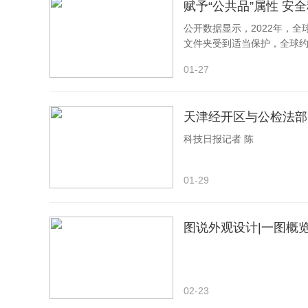
赋予“公共品”属性 安
鼓励社会力量和资本更多投入公共服务，不断提升交
公开数据显示，2022年，全
文化等领域公共服务设施兼容设置、开放共享。提高
文件夹受到适当保护，全球约
域全面升级，实现城市管理精细化、高效化，完善城
因此，如何不断加强网络安
01-27
城市基础设施网络智慧化管理水平。
3.打造首善之区的“北京诚信”。大力推进社会信
天津经开区与公检法部
方面各环节深度融合，营造诚实自律、守信互信社会
科技日报记者 陈
设，坚持依法行政和“阳光行政”，建立健全政务失信
政水平。深入开展商务诚信建设，统筹推进生产、流
01-29
体树立契约精神，积极履约践诺，对制假售假、虚假
戒，增强企业诚信经营意识。发挥信用激励机制作用
图说外观设计|一图概
用在健全公共服务体系、完善社会治理制度等方面的
体育等领域，完善诚信管理和诚信自律机制，加大对
求。
02-23
（二）打造六大环境，带动“北京服务”提质增效