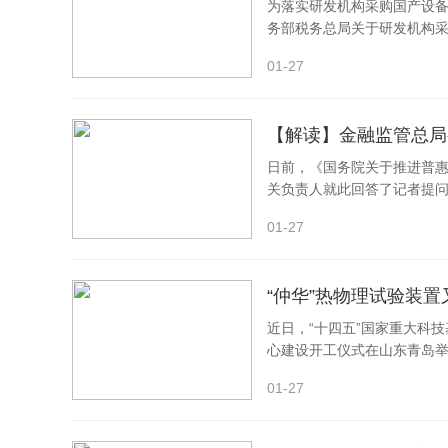
为落实研发机构采购国产设
国际一流标准环境，强化“北京标准”的引领性。完善
务部税务总局关于研发机构采购
准的制定和推广，统一规则、准则、流程，实现政府
01-27
产权成果研制标准的能力，强化科技成果向标准转化，
平，着力提高新一代信息技术、医药健康、智能网联汽
域国际标准制定。完善绿色发展标准化保障，开展碳
集约利用标准体系，参与绿色金融标准体系建设。完
日前，《国务院关于推进普
关负责人就此回答了记者提
评价等方面标准制定，完善无障碍环境建设和管理标
动进出口贸易与标准化工作有机结合，做好技术性贸易
01-27
兼容性。
2.打造人民满意的“北京效率”。以数字化、智慧
“仲华”热物理试验装
率、公共服务效率，实现企业群众办事时间更短、跑动
近日，“十四五”国家重大科技
心建设开工仪式在山东青岛举
化要素市场化配置改革，不断完善要素市场运行机制
复
易监管水平。全面提升消费服务质量，规范消费市场
01-27
政府职能，推进政府机构职能优化协同高效，强化制
于政府管理和服务，提高行政审批、监管执法、政务