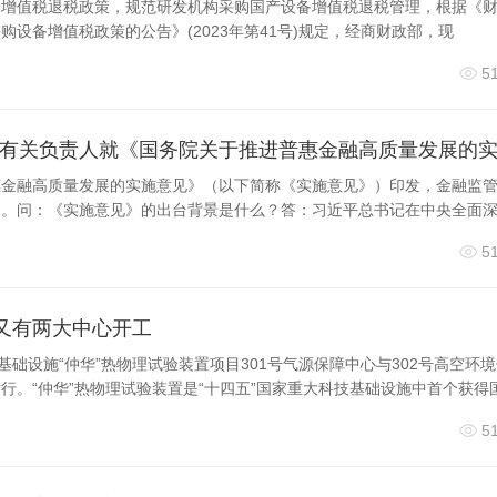
备增值税退税政策，规范研发机构采购国产设备增值税退税管理，根据《
政务服务标准体系，重点推进行政审批、政务服务等行政管理领
设备增值税政策的公告》(2023年第41号)规定，经商财政部，现
服务管理能力整体提升。强化科技创新标准支撑，增强利用自主
5
打造具有国际领先水平的“中关村标准”品牌。提升产业标准化
车等领域标准化能力，完善“北京智造”领域标准，积极参与数
达峰碳中和标准化提升工程，完善环境污染防治标准体系和资源
善城市公共设施标准体系，加强公共设施建设运营、数字运维、
惠金融高质量发展的实施意见》（以下简称《实施意见》）印发，金融监
问。问：《实施意见》的出台背景是什么？答：习近平总书记在中央全面
准。提升标准化对外开放水平，促进政策、规则、标准国际联通
措施和海外标准信息的分析与应对，提高“北京标准”与国际标
5
化改革为牵引，全面提升制度供给效率、资源配置效率、政府审批
置又有两大中心开工
更少、成本更低，跑出“北京效率”加速度。提高市场运行效率
基础设施“仲华”热物理试验装置项目301号气源保障中心与302号高空环
行。“仲华”热物理试验装置是“十四五”国家重大科技基础设施中首个获得
，健全要素市场化交易平台，完善要素交易规则和服务,提升要素
经营秩序，营造便利消费、放心消费环境。提高行政管理效率，
5
度供给和执行，不断提高行政决策质量和效率，将数字技术广泛
服务效率。提高公共服务效率，创新公共服务供给模式和管理机