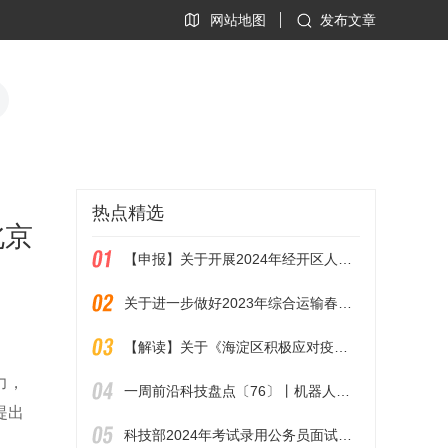
网站地图
发布文章
热点精选
北京
【申报】关于开展2024年经开区人才联合培养基地认定工作的通知
关于进一步做好2023年综合运输春运后半程疫情防控和运输服务保障工作的通知（联防联控机制春运发电〔2023〕5号）
【解读】关于《海淀区积极应对疫情影响助企纾困的若干措施》的问答解读
力，
一周前沿科技盘点〔76〕丨机器人也能望梅止渴？他们首次提出“机器联觉”；让光速减慢1万多倍，这块芯片什么来头？
提出
科技部2024年考试录用公务员面试公告