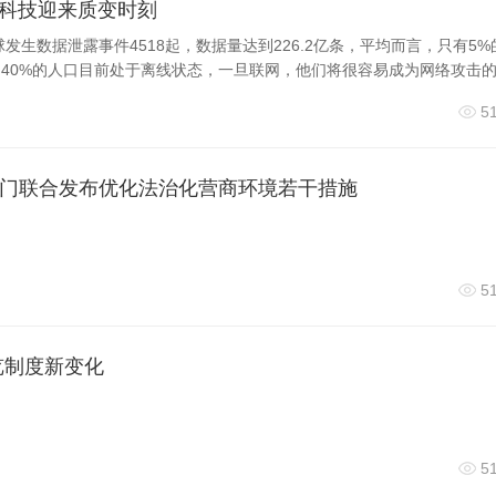
全科技迎来质变时刻
通出行、教育、托育、医疗等领域公共服务质量和效率，推进体
球发生数据泄露事件4518起，数据量达到226.2亿条，平均而言，只有5%
城市管理效率，大力推行智慧城市建设，推动城市治理、服务等
40%的人口目前处于离线状态，一旦联网，他们将很容易成为网络攻击
市感知体系，聚焦公共安全、交通管理、生态环境等重点领域，
全，尤其
5
用体系建设，扎实推进信用理念、信用制度、信用手段与经济社会
门联合发布优化法治化营商环境若干措施
氛围，让守信践诺成为北京营商环境最醒目的标识。加强政务诚
记录和惩戒制度，不断提升各级政府和公务员诚信履职意识、诚
通、消费等领域诚信建设，加快推广信用承诺制度，引导各类经
5
宣传、商业欺诈等侵害消费者权益的违法行为依法进行失信联合
，提升信用良好企业的获得感。全面推进社会诚信建设，充分发
览制度新变化
作用，围绕劳动用工、医疗卫生、知识产权、环境保护、文化旅
诚信典范和失信案例的宣传力度，使诚实守信成为全社会的自觉
5