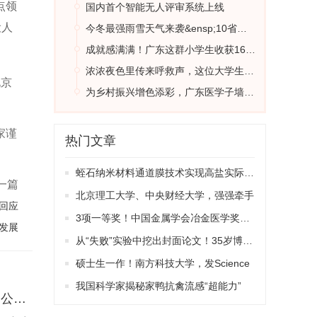
点领
国内首个智能无人评审系统上线
设人
今冬最强雨雪天气来袭&ensp;10省或出现暴雪
成就感满满！广东这群小学生收获1600斤年终奖
浓浓夜色里传来呼救声，这位大学生选择……
。以
北京
为乡村振兴增色添彩，广东医学子墙绘描绘乡村新风貌
、智
家谨
热门文章
和整
性、
蛭石纳米材料通道膜技术实现高盐实际水质渗透回收
一篇
北京理工大学、中央财经大学，强强牵手
回应
3项一等奖！中国金属学会冶金医学奖揭晓
发展
从“失败”实验中挖出封面论文！35岁博后回国即任“985”教授
硕士生一作！南方科技大学，发Science
我国科学家揭秘家鸭抗禽流感“超能力”
关于修订《研发机构采购国产设备增值税退税管理办法》的公告（国家税务总局公告2023年第20号）
配的