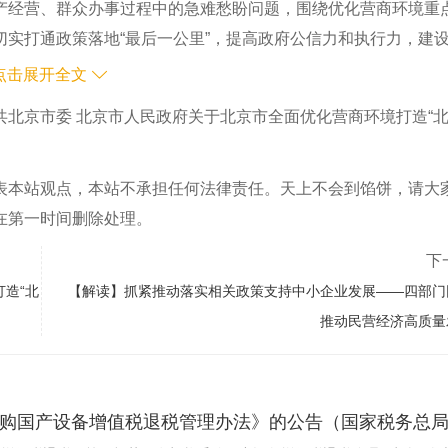
经营、群众办事过程中的急难愁盼问题，围绕优化营商环境重
实打通政策落地“最后一公里”，提高政府公信力和执行力，建
策服务、更便利高效的办事体验。
点击展开全文
创新双轮驱动，全面提高政府决策科学化水平和管理服务效率
共北京市委 北京市人民政府关于北京市全面优化营商环境打造“
制障碍，推动政府服务流程和治理模式系统性变革，构建数字化
平。
表本站观点，本站不承担任何法律责任。天上不会到馅饼，请大
需要和首都发展重大需求，加强本市营商环境改革的顶层设计
在第一时间删除处理。
整合，加强部门协同、上下联动，不断增强改革的系统性、整体
下
形成全社会多元参与优化营商环境的共建共享格局。
造“北
【解读】抓紧推动落实相关政策支持中小企业发展——四部门
推动民营经济高质量
作用
在优化营商环境中的基础性作用，按照简化、统一、协调、最优原
务标准化建设，打造与首都功能相适应、与高精尖产业发展相匹