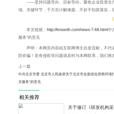
——坚持问题导向、目标导向。聚焦企业投资生产
域、关键环节，千方百计解难题、不折不扣抓落实，切
民满意的服务型政府，让企业群众享受到更精准的政
——坚持改革引领、数字赋能。以制度创新和技术
本文链接：
http://knowith.com/news-7-68.html
中
数字化改革助力政府职能转变，着力破解一批体制机
服务”的意见
能化的政府运行新形态，提升政府治理能力现代化水
声明：本网页内容由互联网博主自发贡献，不代
——坚持系统集成、协同高效。紧扣国家重大战略
防诈骗！若有侵权等问题请及时与本网联系，我们将
体谋划，统筹兼顾、突出重点，强化系统集成和资源
上一篇
协同性，充分调动社会各界的积极性、主动性，加快
中共北京市委 北京市人民政府关于北京市全面优化营商环境打
二、重点任务
京服务”的意见
（一）夯实三大基础，强化“北京服务”引领示范
相关推荐
1.打造国际一流的“北京标准”。充分发挥标准化
则，以优化行政管理为重点，深化企业全生命周期服