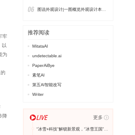
图说外观设计|一图概览外观设计本国优先权制度
推荐阅读
牢牢
，以
MitataAI
能为
undetectable.ai
PaperAiBye
区的
素笔AI
第五AI智能改写
Writer
作
步降
更多
“冰雪+科技”解锁新景观，“冰雪王国”动起来