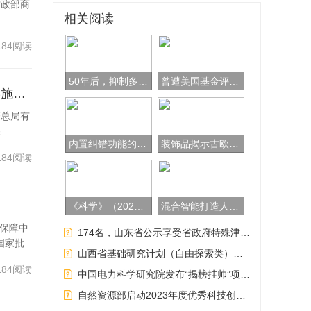
财政部商
域标
相关阅读
知识
184阅读
水
字领
50年后，抑制多胺合成治疗肿瘤的策略重回“战场”
曾遭美国基金评委质疑！他们还是从粪便中获得意外发现
节约
【解读】金融监管总局有关负责人就《国务院关于推进普惠金融高质量发展的实施意见》答记者问
评估
管总局有
深
，推
内置纠错功能的物理量子比特问世
装饰品揭示古欧洲文化多样性
准的
184阅读
效
《科学》（20240216出版）一周论文导读
混合智能打造人机合作新范式
，深
境保障中
174名，山东省公示享受省政府特殊津贴建议人选
国家批
交
山西省基础研究计划（自由探索类）第一批项目指南发布
转变
184阅读
中国电力科学研究院发布“揭榜挂帅”项目通知
应用
自然资源部启动2023年度优秀科技创新平台和优秀青年科技人才推荐工作
制，