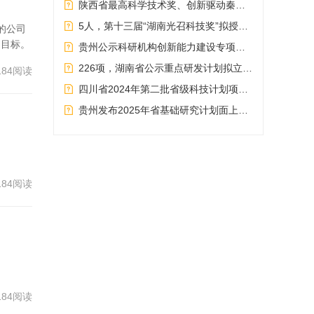
陕西省最高科学技术奖、创新驱动秦创原奖及国际科学技术合作奖候选人名单发布
育、
5人，第十三届“湖南光召科技奖”拟授奖人选公示
的公司
多领
的目标。
贵州公示科研机构创新能力建设专项资金第一批拟立项项目
提高
226项，湖南省公示重点研发计划拟立项项目
184阅读
四川省2024年第二批省级科技计划项目公示
各
贵州发布2025年省基础研究计划面上、重点项目申报指南
信建
信行
营主
184阅读
惩
挥信
游、
追
184阅读