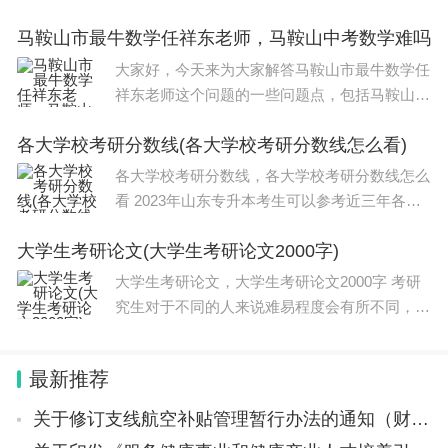
考生更好地机身对于理论知识的把握，因此，大
马鞍山市最牛数学任祥东老师，马鞍山中考数学难吗
家在备考宏观经济学的相关知识，最好多看一些
现实案例，通过案例分析来巩固知识。下
大家好，今天来为大家解答马鞍山市最牛数学任
祥东老师这个问题的一些问题点，包括马鞍山中
考数学难吗也一样很多人还不知道，因此呢，今
各大学校考研分数线(各大学校考研分数线怎么看)
天就来为大家分析分析，现在让我们一起来看看
吧！如果解决了您的问题，还望您关注下本站
各大学校考研分数线，各大学校考研分数线怎么
看 2023年山东专升本考生可以参考近三年各院
校各专业最低投档分数线填报志愿。来看2020-2
大学生考研论文(大学生考研论文2000字)
022年山东专升本各学校各专业最低投档分数
线。2022年山东省普通专升本投档分
大学生考研论文，大学生考研论文2000字 考研
究生对于不同的人来说难易程度会有所不同，但
总体来说，考研究生是一项比较具有挑战性和难
度的任务。以下是一些主要原因：1. 竞争激烈：
最新推荐
考研究生的竞争非常激烈，每年都有大量的
关于修订支线航空补贴管理暂行办法的通知（财建〔2023〕413号）