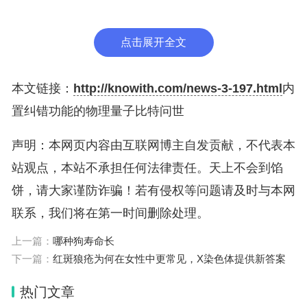
冲组成，但原则上它可立即消除错误。因此，无需通
过大量光脉冲将单个光子生成为量子比特，然后让它
点击展开全文
们作为逻辑量子比特相互作用这一过程。
本文链接：
http://knowith.com/news-3-197.html
内
研究人员表示，他们只需要一个光脉冲就可获得一个
置纠错功能的物理量子比特问世
强大的逻辑量子比特。换句话说，在这个系统中，物
声明：本网页内容由互联网博主自发贡献，不代表本
理量子比特已经等同于逻辑量子比特。这是一个非凡
站观点，本站不承担任何法律责任。天上不会到馅
而独特的概念。
饼，请大家谨防诈骗！若有侵权等问题请及时与本网
虽然东京大学实验产生的逻辑量子比特的质量还不足
联系，我们将在第一时间删除处理。
以提供必要的容错水平。但新研究清楚地表明，使用
上一篇：
哪种狗寿命长
最具创新性的量子光学方法将不可普遍校正的量子比
下一篇：
红斑狼疮为何在女性中更常见，X染色体提供新答案
特转换为可校正的量子比特是可能的。
热门文章