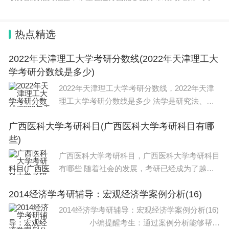
海洋大学专升本录取分数线388分。 大连海洋大学是我国北方
地区唯一
热点精选
2022年天津理工大学考研分数线(2022年天津理工大
学考研分数线是多少)
2022年天津理工大学考研分数线，2022年天津
理工大学考研分数线是多少 法学是研究法、法
的现象以及与法相关问题的专门学问，是关于法
广西医科大学考研科目(广西医科大学考研科目有哪
律问题的知识和理论体系，是社会科学的一门重
些)
要学科。法学的研究对象首先是法。这
广西医科大学考研科目，广西医科大学考研科目
有哪些 随着社会的发展，考研已经成为了越来
越多大学生的选择。而在考研的过程中，选择适
2014经济学考研辅导：宏观经济学案例分析(16)
合自己的科目是非常重要的一步。新传考研科
目？今天，我们就来探讨一下新传考研科目
2014经济学考研辅导：宏观经济学案例分析(16)
小编提醒考生：通过案例分析能够帮助