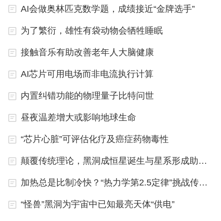
AI会做奥林匹克数学题，成绩接近“金牌选手”
为了繁衍，雄性有袋动物会牺牲睡眠
接触音乐有助改善老年人大脑健康
AI芯片可用电场而非电流执行计算
内置纠错功能的物理量子比特问世
昼夜温差增大或影响地球生命
“芯片心脏”可评估化疗及癌症药物毒性
颠覆传统理论，黑洞成恒星诞生与星系形成助推器
加热总是比制冷快？“热力学第2.5定律”挑战传统预期
“怪兽”黑洞为宇宙中已知最亮天体“供电”