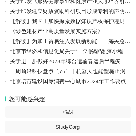
关于印发《服务健康事业和健康产业人才培养引导性专业指南》的通知（教高厅函〔2023〕26号）
关于印发建立财政资助科研项目形成专利的声明制度实施方案的通知（国知发运字〔2024〕3号）
【解读】我国正加快探索数据知识产权保护规则
《绿色建材产业高质量发展实施方案》
【解读】为加工贸易注入发展新动能——海关总署详解推动加工贸易持续高质量发展16条改革措施
北京市经济和信息化局关于“千亿畅融”融资小程序正式上线运营的通知
关于进一步做好2023年综合运输春运后半程疫情防控和运输服务保障工作的通知（联防联控机制春运发电〔2023〕5号）
一周前沿科技盘点〔76〕丨机器人也能望梅止渴？他们首次提出“机器联觉”；让光速减慢1万多倍，这块芯片什么来头？
北京培育建设国际消费中心城市2024年工作要点
您可能感兴趣
稿易
StudyCorgi