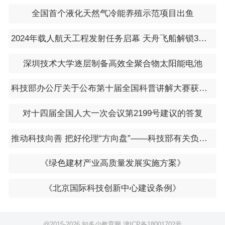
全国首个液化天然气冷能养殖示范项目出鱼
2024年载人航天工程发射任务启幕 天舟飞船解锁3小时“速运”模式
深圳技术大学逐层制备高效全聚合物太阳能电池
科技部办公厅关于公布第十届全国科普讲解大赛获奖名单的通知
对十四届全国人大一次会议第2199号建议的答复
推动科技向善 把好伦理“方向盘”——科技部有关负责人解读《科技伦理审查办法（试行）》
《绿色建材产业高质量发展实施方案》
《北京国际科技创新中心建设条例》
@2015-
2026 知多少教育网
津ICP备18001702号