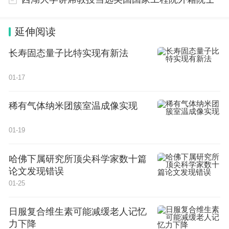
延伸阅读
长寿固态量子比特实现有新法
01-17
6月9日， 2023届清华大学美术学院本科生毕业作品
稀有气体纳米团簇室温成像实现
展及研究生与本科生的线上作品展将同时启幕
01-19
敬请期待！
哈佛下属研究所顶尖科学家数十篇
论文发现错误
清华艺博开馆时间
01-25
本馆实行限流预约参观
日服复合维生素可能减缓老人记忆
每周二至周日9:00-17:00（16:30停止入馆）
力下降