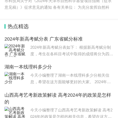
校内师生请从清华艺博“校内师生参观通道”入馆
市科技局关于对《2024年天津市自然科学基金项目指南（征求
意见稿）》征求意见的通知 各有关单位： 为充分发挥自然科
校外观众请从清华艺博东侧“艺博专用通道”进校入馆
热点精选
校外车辆禁止入校，提倡绿色出行
2024年新高考赋分表 广东省赋分标准
2024年新高考赋分表如下： 根据新高考赋分制
自驾车辆请停放在校外停车场。清华大学艺术博物馆
度，考生在各科目考试中取得的成绩将分为四个
（东门）附近停车场有：北京农商银行、凯时广场、
等级：A、B、C和D。其中，A等级是最高等
同方大厦、学研大厦、同方科技广场等。
湖南一本线理科多少分
级，考生获得A等级的成绩将获得5分的赋分；B
等级是次高等级，考生获得B等级的成绩将获得
今天小编整理了湖南一本线理科多少分相关信
地铁路线
4
息，希望在这方面能够更好的大家。 2024年艺
考美术文化分数线如下： 2024美术艺考分数线
13号线 五道口站，A（西北）出口出站
山西高考艺考新政策解读 高考2024年的政策是怎样
不同省份不同学校分数线不一样，一般情况下美
的
术艺考文化课
15号线 清华东路西口，C（西南）出口出站
今天小编整理了山西高考艺考新政策解读 高考2
024年的政策是怎样的相关信息，希望在这方面
公交路线