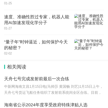
01-25
逢周一闭馆
速度、准确性胜过专家，机器人能
参观门票
用AI加速发现化学分子
01-27
清华师生：持校园卡可免普通门票和特展门票
“量子年”时钟逼近，如何保护今天
社会观众：需购买20元普通门票或60元特展门票
的秘密？
（含普展）
02-02
（特展联票价格及优惠政策详见官网）
相关阅读
https://www.artmuseum.tsinghua.edu.cn/cgfw/wsgp/
天舟七号完成发射前最后一次合练
中新网海南文昌1月15日电(马帅莎 黄国畅 刘艺)1月15日上午，
因会员管理系统升级改造，我馆
暂停会员业务的办理
天舟七号货运飞船任务组织了发射前系统间全区合练。目前，
（现有会员可在有效期内继续正常使用会员卡），恢
复办理时间将另行通知。
海南省公示2024年度享受政府特殊津贴人选