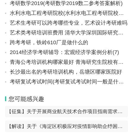
考研数学2019(考研数学2019数二参考答案解析)
文章来源/清华大学美术学院
水利水电工程考研院校(水利水电工程考研院校排名)
艺术生考研可以跨考哪些专业，艺术设计考研难吗
海报设计/王鹏
艺术类考研培训班费用 清华大学深圳国际研究生院考研难度
图片摄影/肖非
跨考考研，铁岭610厂是做什么的
2014经济学考研辅导：宏观经济学案例分析(7)
审核/李哲
青海公考培训机构哪家最好 青海研究生院校有哪些
清华大学艺术博物馆
长沙最出名的考研培训机构，岳塘区哪家医院好
考研复试考试时间(考研复试考试时间一般是什么时候)
带您走进艺术殿堂
清华大学研究生宿舍(清华大学研究生宿舍真实照片)
您可能感兴趣
【征集】关于开展商业航天技术合作项目指南需求征集的通知
【解读】关于《海淀区积极应对疫情影响助企纾困的若干措施》的政策解读