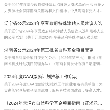
关于2024年度享受政府特殊津贴拟推荐人选名单的公示 根据人
清华艺博网上订票
力资源社会保障部有关部署和文件精神，中共海南省委人才发
展局
点击公众号底部菜单【参观指南-参观订票】
辽宁省公示2024年享受政府特殊津贴人员建议人选
关于辽宁省2024年享受政府特殊津贴人员建议人选和候补人选
参观毕业展清华美院部分，请
扫描文中二维码填写实
的公示 按照《关于开展2024年享受政府特殊津贴人员选拔
名制信息预约入校
湖南省公示2024年第三批省自科基金项目变更
地址
关于省自科基金项目变更的公示 （2024年第三批） 根据《湖
南省科技计划项目管理办法》《湖南省科技计划项目动态调整
清华大学艺术博物馆
工作规
2024年度CAAI激励计划推荐工作启动
北京市海淀区清华大学校内，主楼东侧
关于2024年度CAAI激励计划推荐工作的通知 各有关单位：为
（高德地图或百度地图导航至“清华大学艺术博物
贯彻落实创新驱动发展战略，服务科技强国建设，提高人才培
养质量，促进
馆”）
《2024年天津市自然科学基金项目指南（征求意见稿）》发布