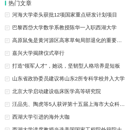
热门文章
情。陈晓萌表明了未来还将继续投身艺术设计实践，
河海大学牵头获批12项国家重点研发计划项目
从事艺术设计创作，发扬学院优良传统的志向和决
心。
巴黎西岱大学数学系教授陈华一入职西湖大学
高原鼠兔是黄河源区高寒草甸局部退化的重要影响因素
清华大学美术学院副院长杨冬江主持开幕式
嘉兴大学揭牌仪式举行
打造“领军人才”，她说，坚韧型人格培养是短板
山东省政协委员建议将山东2所专科学校并入大学
北京大学启动建设临床医学高等研究院
汪品先、陶虎等5人获评第十五届上海市大众科学传播杰出人物
西湖大学引进的海外大咖
西湖大学讲席教授当选美国国家工程院外籍院士