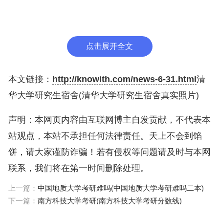
清华大学美术学院党委书记覃川致辞并宣布展览开幕
点击展开全文
清华大学美术学院基础教研室教授邱松致辞
本文链接：
http://knowith.com/news-6-31.html
清
清华大学美术学院基础教研室 教授 邱松作为指导教
华大学研究生宿舍(清华大学研究生宿舍真实照片)
师代表，对毕业生们的未来发展提出了建议和指导。
他以老子的“水”与“谷”为喻，鼓励毕业生们心怀博
声明：本网页内容由互联网博主自发贡献，不代表本
大，在创造伟大成就的同时也能够做到“上善若水”。
站观点，本站不承担任何法律责任。天上不会到馅
饼，请大家谨防诈骗！若有侵权等问题请及时与本网
联系，我们将在第一时间删除处理。
清华大学美术学院绘画系硕士生陈晓萌致辞
上一篇：
中国地质大学考研难吗(中国地质大学考研难吗二本)
来自清华大学美术学院绘画系的硕士生陈晓萌作为毕
下一篇：
南方科技大学考研(南方科技大学考研分数线)
业生代表，感谢老师们的悉心培养，表达了感恩之