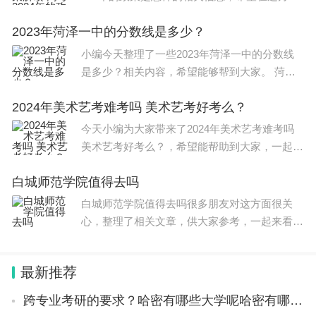
能够更好帮助到大家。 山西高考艺考新政策解
2023年菏泽一中的分数线是多少？
读如下： 一、统考加强，校考减少：艺术类专
五道口站 508、307、331、375、630、86
业考试分为省
小编今天整理了一些2023年菏泽一中的分数线
西王庄小区站 450、355、438、392、466
是多少？相关内容，希望能够帮到大家。 菏泽
医专单招分数线2023普通类最低录取分数线是2
大石桥南站 549
2024年美术艺考难考吗 美术艺考好考么？
15分。 2022年单招录取分数： 菏泽医学专科学
校2022
今天小编为大家带来了2024年美术艺考难考吗
艺博官网
美术艺考好考么？，希望能帮助到大家，一起来
看看吧！ 艺考2024文化分要求如下： 艺考生的
https://www.artmuseum.tsinghua.edu.cn/
白城师范学院值得去吗
文化分数线一般会在350-400分左右,文科、理科
分数线不相同
白城师范学院值得去吗很多朋友对这方面很关
数字展厅
心，整理了相关文章，供大家参考，一起来看一
下吧！ 白城师范学院挺好的，如果你的分数可
https://www.artmuseum.tsinghua.edu.cn/cpsj/zlxx/s
供选择的学校不多，可以选它，但你的分数比较
zzt/
最新推荐
高，完全可以选更好的学校。
跨专业考研的要求？哈密有哪些大学呢哈密有哪些大学呢
艺博网店