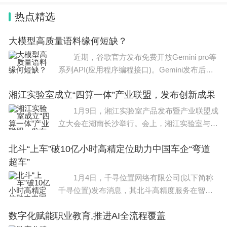
热点精选
大模型高质量语料缘何短缺？
近期，谷歌官方发布免费开放Gemini pro等
系列API(应用程序编程接口)。Gemini发布后仅
一天，就有网友实测发现，谷歌的大型模型Ge
湘江实验室成立“四算一体”产业联盟，发布创新成果
mini承认其使用百度“文心一言”来训练中文训练
数据
1月9日，湘江实验室产品发布暨产业联盟成
立大会在湖南长沙举行。会上，湘江实验室与35
家头部企业成立“四算一体”产业联盟，共促数智
北斗“上车”破10亿小时高精定位助力中国车企“弯道
产业发展。同日，湘江实验室发布了智慧交通轩
超车”
辕
1月4日，千寻位置网络有限公司(以下简称
千寻位置)发布消息，其北斗高精度服务在智能
汽车的累计在线时长已突破10亿小时。北斗高精
数字化赋能职业教育,推进AI全流程覆盖
度定位服务在智能驾驶中的渗透率正不断提升，