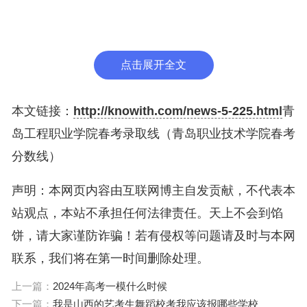
进单位，全国职业院校就业竞争力示范校，全国职业
院校魅力校园，全国混合式教学试点单位，全国高职
院校创新创业示范校，世界职教院校联盟“学生支持
点击展开全文
服务”项目卓越院校金奖，世界职教院校联盟“学习与
就业机会”项目卓越院校铜奖，山东省文明单位，山
本文链接：
http://knowith.com/news-5-225.html
青
东省校企合作一体化办学示范院校，山东省平安校
岛工程职业学院春考录取线（青岛职业技术学院春考
园。
分数线）
青岛职业技术学校2023录取线
声明：本网页内容由互联网博主自发贡献，不代表本
青岛职业技术学校2023录取线如下：
站观点，本站不承担任何法律责任。天上不会到馅
饼，请大家谨防诈骗！若有侵权等问题请及时与本网
一、青岛职业技术学院2023录取分数线（在本
联系，我们将在第一时间删除处理。
省）：
上一篇：
2024年高考一模什么时候
青岛职业技术学院2023年在山东省（普通类普通类
下一篇：
我是山西的艺考生舞蹈校考我应该报哪些学校