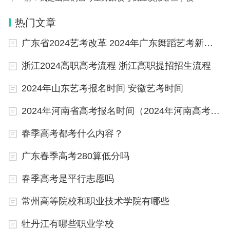
二段）最低录取分数为：综合类375分。
热门文章
青岛职业技术学院2023年在山东省（高职3+2贯通培
广东省2024艺考改革 2024年广东舞蹈艺考新政策
养普通类二段）最低录取分数为：综合类463分。
浙江2024高职高考流程 浙江高职提招招生流程
青岛职业技术学院2023年在山东省（高职技师合作
2024年山东艺考报名时间 安徽艺考时间
培养普通类二段）最低录取分数为：综合类409分。
2024年河南省高考报名时间（2024年河南高考人数）
青岛职业技术学院2023年在山东省（校企合作普通
春季高考都考什么内容？
类二段）最低录取分数为：综合类342分。
广东春季高考280算低分吗
二、青岛职业技术学院2023录取分数线（在外省
春季高考是平行志愿吗
市）：
常州高等院校和职业技术学院有哪些
1、在山西省（普通类专科批）最低录取分数分别
牡丹江有哪些职业学校
为：文科301分、理科296分。