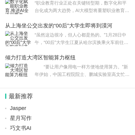
呈现标配趋势。
“职业教育行业正处在关键转型期，数字化和平
台化成为两大趋势，AI大模型将重塑职业教育，
综合性教育平台将迎来高增长期。”近日举办的
从上海坐公交出发的“00后”大学生即将到漠河
知乎“2024知乎教育大会”上，知乎高级
“虽然这边很冷，但人心都是热的。”1月28日中
午，“00后”大学生江夏从哈尔滨换乘火车前往漠
河。29日一早，他将抵达本次漫长旅途的终点，
倾力打造大湾区智能算力枢纽
在祖国的最北端，看白雪茫茫。此前，因为要从
上海坐公交去东北，江
“要让用户像用电一样方便地使用算力。”新
年伊始，中国工程院院士、鹏城实验室高文忙着
推进各项工作，继续加大“中国算力网”特别是粤
港澳大湾区算力调度中心建设力度。鹏城实验
最新推荐
室，坐落在
Jasper
星月写作
巧文书AI