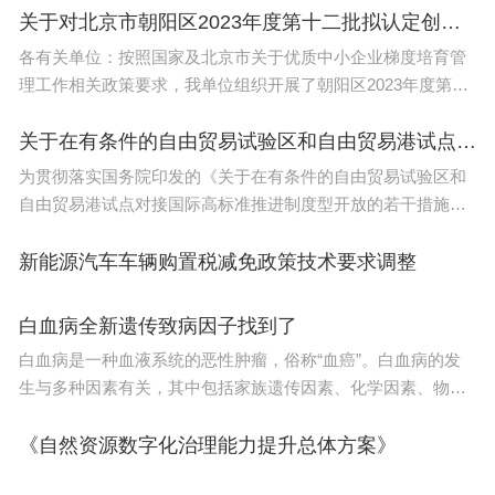
势，依托北京
技能名师4人、山东省五一劳动奖章获得者1人、山
关于对北京市朝阳区2023年度第十二批拟认定创新型中小企业名单进行公示的通知
各有关单位：按照国家及北京市关于优质中小企业梯度培育管
东省“富民兴鲁”劳动奖章获得者1人、山东省先进工
理工作相关政策要求，我单位组织开展了朝阳区2023年度第十
作者1人、齐鲁最美教师1人、齐鲁首席技师2人。
二批创新型中小企业征集及评审工作。现将拟认定企业名单(见
附件)向社会进
关于在有条件的自由贸易试验区和自由贸易港试点有关进口税收政策措施的公告（2023年第75号）
以上，就是小编给大家带来的青岛工程职业学院春考录取线
（青岛职业技术学院春考分数线）全部内容，希望对大家有所
帮助！
为贯彻落实国务院印发的《关于在有条件的自由贸易试验区和
自由贸易港试点对接国际高标准推进制度型开放的若干措施》
(国发〔2023〕9号)相关要求，现将有关政策措施公告如下：
一、关于暂时出
新能源汽车车辆购置税减免政策技术要求调整
白血病全新遗传致病因子找到了
白血病是一种血液系统的恶性肿瘤，俗称“血癌”。白血病的发
生与多种因素有关，其中包括家族遗传因素、化学因素、物理
因素、病毒感染等。探索白血病的发病机制，有助于为白血病
早筛和干预带来新策略。深圳理工大学（筹）药学院
《自然资源数字化治理能力提升总体方案》