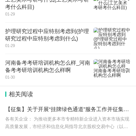
称青岛职院）是经山东省人民政府批准设立、教育部
考什么科目)
01-29
备案的全日制公办普通高等学校，是国家首批示范性
高等职业院校、国家优质专科高等职业院校，位于青
护理研究过程中应特别考虑到(护理
岛市。
研究过程中应特别考虑到什么)
01-29
学校师资：
河南备考考研培训机构怎么样_河南
据2023年5月学校官网显示，有教职工801人，其中
备考考研培训机构怎么样啊
专任教师约占80%。专任教师中具有硕士及以上学位
01-30
的占76%，具有高级职称占36%。学校现有国家万人
相关阅读
计划教学名师1人、全国技术能手1人、全国模范教
师1人、全国优秀教师1人、国家课程思政教学名师1
【征集】关于开展“挂牌绿色通道”服务工作并征集首批挂牌绿色通道服务企业的通知
人。
各有关企业： 为推动更多本市专精特新企业进入资本市场实现
高质量发展，市经济和信息化局指导北京股权交易中心（以下
省高校（高职院校）教学名师9人、省职业教育青年
简称北股交），利用全国股转系统“绿色通道审核机制”制度优