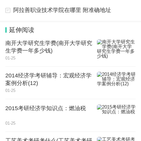
阿拉善职业技术学院在哪里 附准确地址
2、在宁夏（普通类专科批）最低录取分数分别为：
理科271分、文科345分。
延伸阅读
3、在浙江省（普通类平行录取二段）最低录取分数
南开大学研究生学费(南开大学研究
为：综合类410分。
生学费一年多少钱)
01-25
4、在辽宁省（普通类专科批）最低录取分数分别
为：历史类321分、物理类344分。
2014经济学考研辅导：宏观经济学
案例分析(12)
以上数据出自新高考官网。
01-25
青岛职业技术学校简介及学校师资：
2015考研经济学知识点：燃油税
青岛职业技术学校简介：
01-25
青岛职业技术学院（Qingdao Technical College，简
工艺美术考研考什么(工艺美术考研