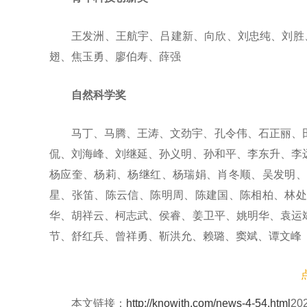
王发洲、王航宇、吕建新、向欣、刘忠纯、刘胜
翅、焦玉勇、廖伯寿、薛强
自然科学奖
马丁、马腾、王涛、文劲宇、孔令伟、石正丽、
侃、刘海峰、刘继延、孙义明、孙和平、李东升、李
杨应奎、杨莉、杨继红、杨瑞娟、肖冬顺、吴发明、
星、张笛、陈云信、陈明周、陈建国、陈相柏、林处
华、胡祥云、柯志武、侯睿、姜卫平、姚明华、袁运
节、舒红兵、曾祥勇、靳洪允、赖璐、窦斌、谭文峰
本文链接：
http://knowith.com/news-4-54.html
2