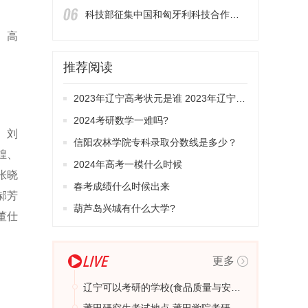
科技部征集中国和匈牙利科技合作委员会例会交流项目
、高
推荐阅读
2023年辽宁高考状元是谁 2023年辽宁高考状元榜是由谁获得的？
2024考研数学一难吗?
、刘
信阳农林学院专科录取分数线是多少？
煌、
2024年高考一模什么时候
张晓
春考成绩什么时候出来
郝芳
葫芦岛兴城有什么大学?
董仕
更多
辽宁可以考研的学校(食品质量与安全专业适合考研么)