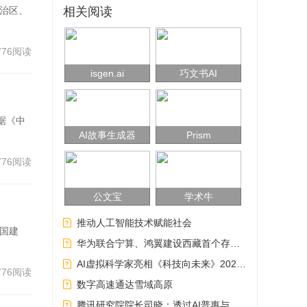
自治区、
相关阅读
776阅读
isgen.ai
巧文书AI
据《中
AI故事生成器
Prism
776阅读
公文宝
学术牛
推动人工智能技术赋能社会
强国建
华为联合宁算、鸿翼建设西藏首个存算一体化数据中心
AI虚拟科学家亮相《科技向未来》2024跨年直播活动
776阅读
数字高速通达雪域高原
腾讯研究院院长司晓：透过AI普惠与鸿沟,探寻社会增益