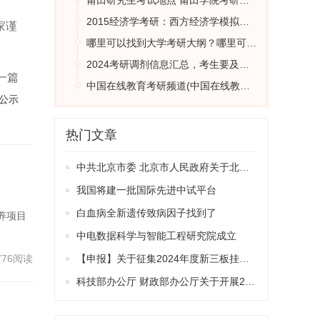
莆田研究生考试地点 莆田学院考研成功率高吗
2015经济学考研：西方经济学模拟试题六
家谨
哪里可以找到大学考研大纲？哪里可以找到大学考研大纲答案
2024考研调剂信息汇总，考生要及时查收，提前做准备
一篇
中国在线教育考研频道(中国在线教育考研频道官网)
公示
热门文章
中共北京市委 北京市人民政府关于北京市全面优化营商环境打造“北京服务”的意见
我国将建一批国际先进中试平台
白血病全新遗传致病因子找到了
养项目
中电数据科学与智能工程研究院成立
776阅读
【申报】关于征集2024年度新三板挂牌补贴支持资金项目的通知
科技部办公厅 财政部办公厅关于开展2023年度科技成果转化年度报告工作的通知