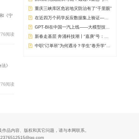
重庆三峡库区危岩地灾防治有了“千里眼”
》和《宁
在近四万个药学反应数据集上验证——机器学习加速新药研发进程
GPT-BI在中国一汽上线——大模型技术融入数智化转型
776阅读
新春走基层 奔涌科技潮丨“嘉庚”号：节后起航再探深蓝
中职“订单班”为何遇冷？学生“卷升学”、产业升级成主因
办法》
776阅读
及作品内容、版权和其它问题，请与本网联系。
76512515@qq.com