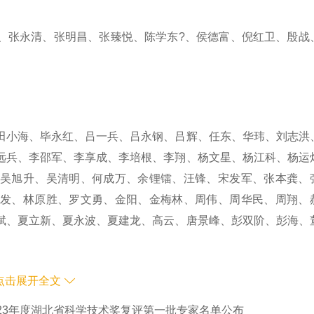
、张永清、张明昌、张臻悦、陈学东?、侯德富、倪红卫、殷战
田小海、毕永红、吕一兵、吕永钢、吕辉、任东、华玮、刘志洪
远兵、李邵军、李享成、李培根、李翔、杨文星、杨江科、杨运
吴旭升、吴清明、何成万、余锂镭、汪锋、宋发军、张本龚、
发、林原胜、罗文勇、金阳、金梅林、周伟、周华民、周翔、
斌、夏立新、夏永波、夏建龙、高云、唐景峰、彭双阶、彭海、
点击展开全文
023年度湖北省科学技术奖复评第一批专家名单公布