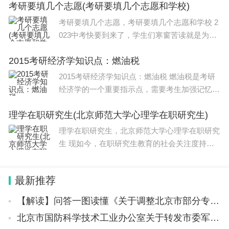
考研要填几个志愿(考研要填几个志愿和学校)
看吧！本文目录肇庆学院有研究生吗广东工业大
学的研究生报考点有哪些广东省招音乐
考研要填几个志愿，考研要填几个志愿和学校 2
023中考快要到来了，学生们寒窗苦读就是为了
能考个好学校，俗话说，考的好不如填的好，也
2015考研经济学知识点：燃油税
的确，填报志愿也是很关键的，2023年的中考
预计可以填报三到四个志愿。地区不同，志愿填
2015考研经济学知识点：燃油税 燃油税是考研
报
经济学的一个重要指示点，需要考生加强记忆和
理解。下面小编为大家详细介绍一下有关燃油税
理学在职研究生(北京师范大学心理学在职研究生)
的相关知识，下面请看。 燃油税幕后利益博
弈：中国逼近10元一升油价时代
理学在职研究生，北京师范大学心理学在职研究
生 现如今，在职研究生教育的社会关注度持续
上涨，为诸多职场人员提供了深造学习的机会，
所以为了提高自己的工作能力，不少上班族选择
最新推荐
利用业余时间参与课程学习，那么理学在职
【解读】问答一图读懂《关于调整北京市部分专业技术人员职业资格和职称对应关系的通知》
北京市国防科学技术工业办公室关于转发市委军民融合办关于组织召开5G融合应用创新大赛线下解读会的通知