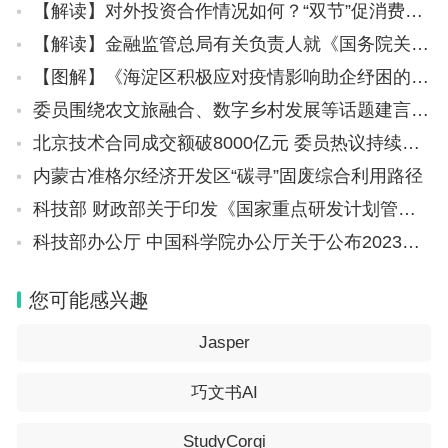
【解读】对外投资合作情况如何？“双节”促消费有哪些举措？……商务部回应近期经贸热点
【解读】金融监管总局有关负责人就《国务院关于推进普惠金融高质量发展的实施意见》答记者问
【图解】《海淀区积极应对疫情影响助企纾困的若干措施》
委员围绕农文旅融合、数字乡村发展等话题建言献策 人才科技“双翼”助力乡村振兴
北京技术合同成交额破8000亿元 委员热议持续疏通科技转化“堵点”
内蒙古准格尔经济开发区“碳寻”固废综合利用路径
科技部 财政部关于印发《国家重点研发计划管理暂行办法》的通知
科技部办公厅 中国科学院办公厅关于公布2023年度全国优秀科普微视频作品名单的通知
您可能感兴趣
Jasper
巧文书AI
StudyCorgi