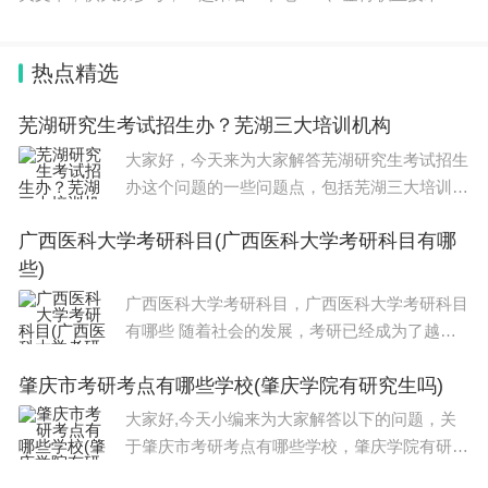
院：该学院位于南京市，成立于1998年，是一所全日制民办普
通高校。学院设有多个专业，如土木工程
热点精选
芜湖研究生考试招生办？芜湖三大培训机构
大家好，今天来为大家解答芜湖研究生考试招生
办这个问题的一些问题点，包括芜湖三大培训机
构也一样很多人还不知道，因此呢，今天就来为
广西医科大学考研科目(广西医科大学考研科目有哪
大家分析分析，现在让我们一起来看看吧！如果
些)
解决了您的问题，还望您关注下本站哦，谢谢~
广西医科大学考研科目，广西医科大学考研科目
有哪些 随着社会的发展，考研已经成为了越来
越多大学生的选择。而在考研的过程中，选择适
肇庆市考研考点有哪些学校(肇庆学院有研究生吗)
合自己的科目是非常重要的一步。新传考研科
目？今天，我们就来探讨一下新传考研科目
大家好,今天小编来为大家解答以下的问题，关
于肇庆市考研考点有哪些学校，肇庆学院有研究
生吗这个很多人还不知道，现在让我们一起来看