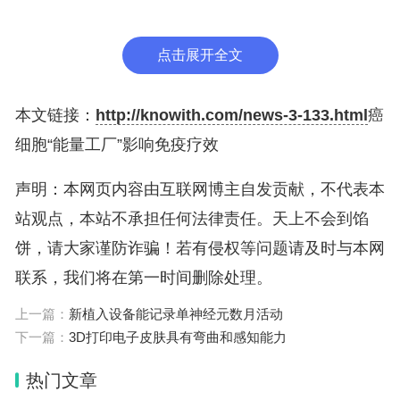
击癌细胞。目前它被用于治疗几种不同的癌症，包括
黑色素瘤、肺癌、肝癌和肠癌。
点击展开全文
线粒体DNA突变好比让肿瘤细胞的“能量工厂”发
本文链接：
http://knowith.com/news-3-133.html
癌
生“瘫痪”。这一发现意味着，线粒体DNA突变可用以
细胞“能量工厂”影响免疫疗效
改善癌症治疗方法。未来，这一发现与免疫疗法相结
声明：本网页内容由互联网博主自发贡献，不代表本
合，可能会增加成功治疗多种癌症的机会。人们可定
站观点，本站不承担任何法律责任。天上不会到馅
期检测线粒体DNA突变，使医生能够在开始治疗之
饼，请大家谨防诈骗！若有侵权等问题请及时与本网
前找出哪些患者将从免疫治疗中受益最大。
联系，我们将在第一时间删除处理。
上一篇：
新植入设备能记录单神经元数月活动
下一篇：
3D打印电子皮肤具有弯曲和感知能力
热门文章