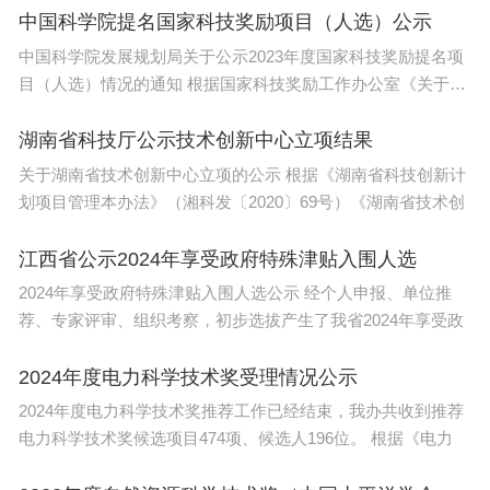
动以区县为单位，在街道（镇）招聘事业单位工作人
中国科学院提名国家科技奖励项目（人选）公示
员时，拿出一定数量面向符合条件的乡村振兴优秀人
中国科学院发展规划局关于公示2023年度国家科技奖励提名项
目（人选）情况的通知 根据国家科技奖励工作办公室《关于
才进行招聘。再比如，将坚持每年开展一次乡村振兴
2023年度
优秀人才“四创”大赛，面向国内外农业农村领域的优
湖南省科技厅公示技术创新中心立项结果
秀人才，开展项目路演、人才比拼，带动形成人才回
关于湖南省技术创新中心立项的公示 根据《湖南省科技创新计
归、资金回流、创业回乡的工作格局。
划项目管理本办法》（湘科发〔2020〕69号）《湖南省技术创
（大众新闻客户端 王健）上观号作者：大众日报
江西省公示2024年享受政府特殊津贴入围人选
2024年享受政府特殊津贴入围人选公示 经个人申报、单位推
荐、专家评审、组织考察，初步选拔产生了我省2024年享受政
2024年度电力科学技术奖受理情况公示
2024年度电力科学技术奖推荐工作已经结束，我办共收到推荐
电力科学技术奖候选项目474项、候选人196位。 根据《电力