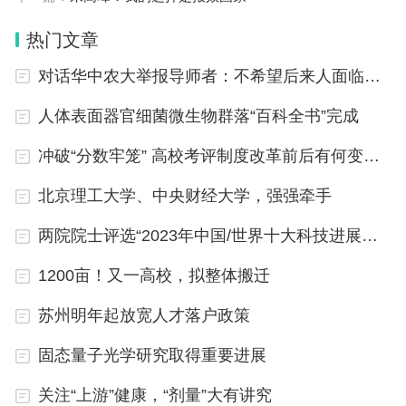
立足济南市实际，提出了21条措施。
热门文章
聚焦“引得来”，健全开放型的人才招引下沉机制。明
对话华中农大举报导师者：不希望后来人面临同样情况
确组建“乡村振兴海右智库”、健全在外优秀人才库、
开展创业团队招募合作行动、实施“海右菁英”助力乡
人体表面器官细菌微生物群落“百科全书”完成
村招引计划、实施定向专业人才“富农助农”行动等5
冲破“分数牢笼” 高校考评制度改革前后有何变化？
项措施，推动各级持续加大对各类优秀人才的招引力
北京理工大学、中央财经大学，强强牵手
度。比如，将以区县为单位，统一建立在外企业家、
大学生、退役军人等“在外优秀人才库”，实行县乡村
两院院士评选“2023年中国/世界十大科技进展新闻”将于1月11日发布
干部结对联系，大力推动本土人才回流，对符合条件
1200亩！又一高校，拟整体搬迁
的及时选拔进入村班子；再比如，将每年组织4000
苏州明年起放宽人才落户政策
名左右大学生志愿者到农业企业、农业产业园区等见
习实习或社会实践，引导年轻人向基层流动、在一线
固态量子光学研究取得重要进展
成才。
关注“上游”健康，“剂量”大有讲究