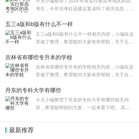
今天小编整理了2024 年将实行新高考地区的高
考生，今年没考好还建议复读吗？相关信息，希
望在这方面能够更好帮助到大家。 对于这些地
五三a版和b版有什么不一样
区的高考生来说，现在的确是一个非常困难的时
期。在即将实施新高考
五三a版和b版有什么不一样相关内容，小编在这
里做了整理，希望能对大家有所帮助，关于五三
a版和b版有什么不一样信息，一起来了解一下
吉林省有哪些专升本的学校
吧！ 截止2023年1月，山东潍坊新高考各科教材
版本如下： 1.语文：鲁教版
吉林省有哪些专升本的学校相关内容，小编在这
里做了整理，希望能对大家有所帮助，关于吉林
省有哪些专升本的学校信息，一起来了解一下
丹东的专科大学有哪些
吧！ 1，长春财经学院 长春财经学院（Changch
un University Of Financ
今天小编整理了丹东的专科大学有哪些相关内
容，希望能帮助到大家，一起来看下吧。 高考
填报志愿时，丹东有哪些专科学校是广大考生和
家长朋友们十分关心的问题，以下是大学生必备
最新推荐
网为大家整理的丹东所有