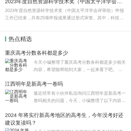
2023年度自然资源科学技术奖（中国太平洋学会评审组）申报项目公示
2023年度自然资源科学技术奖（中国太平洋学会评审组）申报
工作已结束，共有25项申报成果通过形式审查。其中，科技进
步奖12项
热点精选
重庆高考分数各科都是多少
今天小编整理了重庆高考分数各科都是多少相关
内容，希望能帮助到大家，一起来看下吧。 春
季高考总分750分。 春季高考总分750分，其中
江西明年是新高考一卷吗
专业技能考试满分230分，专业理论考试满分20
0分，非语言考试
最近经常有小伙伴私信询问江西明年是新高考一
卷吗相关的问题，今天，小编整理了以下内容，
希望可以对大家有所帮助。 江西明年不是新高
2024 年将实行新高考地区的高考生，今年没考好还
考一卷。明年是2024年，根据查询江西教育局
建议复读吗？
官网显示，江西2024是新高