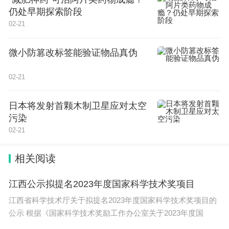
家服务基地运行机制、开拓农村创新创业应用场景等
仍处早期探索阶段
02-21
6项措施，确保各类人才下沉基层有渠道、有平台。
比如，今年6月底前，全市乡村振兴“科技顾问”“文化
微小防篡改标签能验证物品真伪
顾问”“金融专员”“法治专员”，将覆盖“千村提升”工程
所有帮扶村；再比如，利用两年时间，全市将遴选命
02-21
名60个左右“乡土人才技能大师工作室”，定期组织开
日本将发射首颗木制卫星应对太空
展技艺传授、技能交流、带徒传技等活动。
污染
02-21
聚焦“留得住”，健全精准化的人才支持保障机制。从
新型农业经营主体扶育、人才待遇保障、创新创业支
相关阅读
持、以赛引才、分级分类评价机制改革等5个方面明
江西公示拟提名2023年度国家科学技术奖项目
确具体措施，进一步增强乡村振兴事业对各类人才的
江西省科学技术厅关于拟提名2023年度国家科学技术奖项目的
吸引力。比如，将稳步探索乡村振兴优秀人才“事业
公示 根据《国家科学技术奖励工作办公室关于2023年度国
编制池”做法，采取先行试点、逐步推开的方式，推