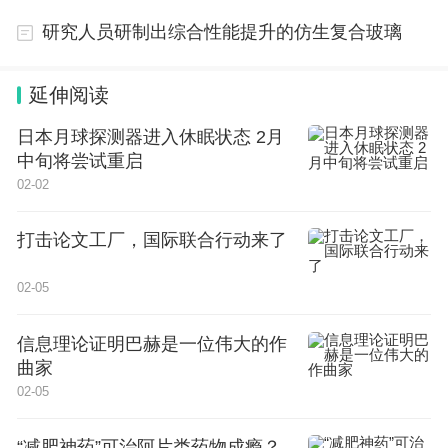
聚焦“干得好”，健全多渠道的人才培育提升机制。提
研究人员研制出综合性能提升的仿生复合玻璃
出了实施创新创业培育提升行动、乡村人才“师带
徒”机制、健全现代农业产业技术体系、农业农村学
延伸阅读
历教育、基层带头人领航培育工程等5项任务，加强
日本月球探测器进入休眠状态 2月
对各领域乡村人才的培训指导，促进能力提升。比
中旬将尝试重启
02-02
如，将建立以齐鲁乡村之星、“海右计划”乡村振兴人
才为主体的“导师库”，通过“师带徒”，两年内带动培
打击论文工厂，国际联合行动来了
育1000名优秀人才。再比如，将推动市属高职院校
成立职业农民学院、乡村振兴学院，整建制招收基层
02-05
干部群众开展学历教育。
信息理论证明巴赫是一位伟大的作
曲家
聚焦“沉得下”，健全组团式的人才指导服务机制。包
02-05
括选派乡村振兴“科技顾问”“文化顾问”“金融专员”“法
治专员”以及设立“乡土人才技能大师工作室”、健全专
“减肥神药”可治阿片类药物成瘾？