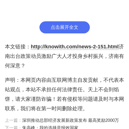
委人才办常务副主任王玉跃介绍，《实施意见》中明
确了到2025年实现的“四个一批”目标：一是回引一批
创新创业的“新农人”，乡村产业带头人达到1 万人以
点击展开全文
上；二是培育一批扎根乡村的“新青年”，选培乡村好
青年达到2万人左右，带动3000名以上、30岁左右的
本文链接：
http://knowith.com/news-2-151.html
济
年轻大学生回村创业、任职，实现每村至少有1名大
南出台政策动员激励广大人才投身乡村振兴，济南有
学生；三是培养一批躬耕田野的“土专家”，乡土科技
何深意？
人才达到1000人以上，市级代表性技艺传承人达到2
50人以上；四是打造一批善治兴村的“领头雁”，回引
声明：本网页内容由互联网博主自发贡献，不代表本
4000名左右在外人才充实进村班子，每个村常态化
站观点，本站不承担任何法律责任。天上不会到馅
保持3名以上村干部后备人选。
饼，请大家谨防诈骗！若有侵权等问题请及时与本网
联系，我们将在第一时间删除处理。
动员激励广大人才投身乡村振兴，关键还是“引得
上一篇：
深圳推动总部经济发展新政策发布 最高奖励2000万
来”“干得好”“沉得下”“留得住”。为此，《实施意见》
下一篇：
朱高峰：我的选择是报效国家