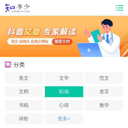
分类
美文
文学
范文
文档
职场
发言
书稿
心得
教学
诗歌
更多>