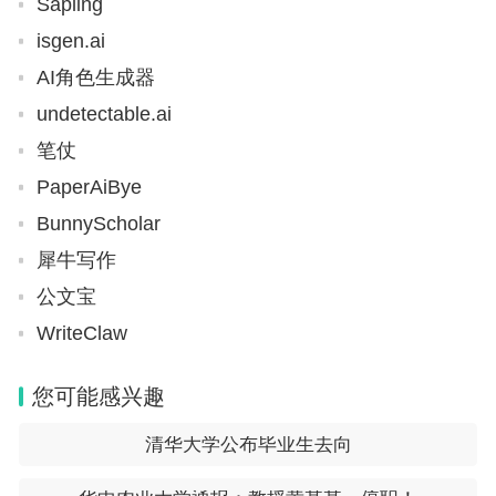
Sapling
地理、化学、生物中再选择两门。
isgen.ai
AI角色生成器
2、新高考政策和以前考试分值不同
undetectable.ai
新高考方案中六门学科均以分数形式呈现，均计入总
笔仗
分，语文、数学、外语各150分，选一在物理或历史
PaperAiBye
中选一门分值为100分，选二在政治、地理、化学、
BunnyScholar
生物中再选两门，每门分值100分。总分750分。
犀牛写作
公文宝
3、新高考政策和以前考试试卷不同
WriteClaw
原高考是文理不同卷;新高考方案中语文、数学、外
您可能感兴趣
语三门不分文理。
清华大学公布毕业生去向
4、新高考政策和以前选科组合更多