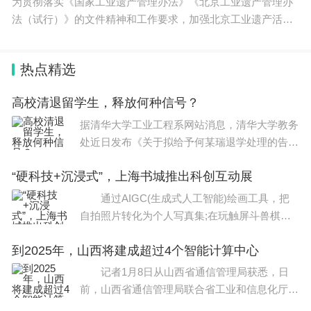
1-12月开始报名，不过，部分省份可能已经在9月份
为贯彻落实《国家工业遗产管理办法》《北京工业遗产管理办
法（试行）》的文件精神和工作要求，加强北京工业遗产活化
开始登记，也有部分省份10月报名。
利用及管理，弘扬工业精神，发展工业文化，本市积极开展工
业遗产认定工作。经相关
2、2024年高考日期
热点精选
2024普通高等学校招生全国统考（即夏季高考）于6
高校清退留学生，释放何种信号？
月7日开始举行，其中普通省份2024高考具体科目考
据清华大学工业工程系网站消息，清华大学教务
试时间安排为：
处近日发布《关于拟给予何某瑞退学处理的告知
书》，决定拟给予美籍学
6月7日：语文（9:00-11:30）数学（15:00-17:00）
“硬科技+沉浸式”，上海书城推出科创互动展
通过AIGC(生成式人工智能)绘画工具，把
6月8日：文科综合/理科综合（9:00-11:30）
自拍照片转化为个人写真集;在玩触屏斗兽棋过
程中，体验隐私计算的特点……1月11日，上海
外语（15:00-17:00）有外语听力测试内容的应安排
到2025年，山西将建成超过4个智能计算中心
科创数字技术互动创意展启动仪式在上海举行。
在外语笔试考试开始前进行。
此次
记者1月8日从山西省通信管理局获悉，日
前，山西省通信管理局联合省工业和信息化厅等
新高考政策：
七部门印发《山西省算力基础设施高质量发展实