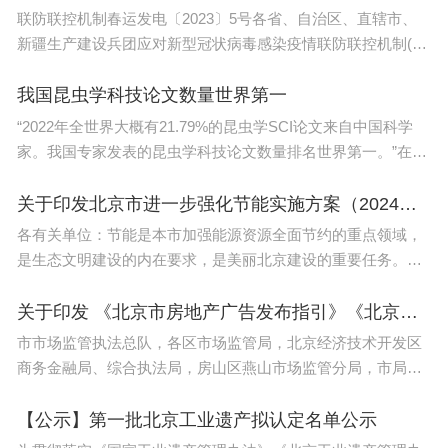
校长教师交流轮岗，不设重点学校重点班，破解择校难题，标
联防联控机制春运发电〔2023〕5号各省、自治区、直辖市、
本兼治减轻学生课业负担。加快现代职业教育体系建设，深化
产教融合、校企合作，培养高素质劳动者和技能型人才。创新
新疆生产建设兵团应对新型冠状病毒感染疫情联防联控机制(领
高校人才培养机制，促进高校办出特色争创一流。推进学前教
导小组、指挥部)春运工作专班：当前正值春运返程高峰，营业
育、特殊教育、继续教育改革发展。
性客运量和高
我国昆虫学科技论文数量世界第一
高考2024年的政策是怎样的
“2022年全世界大概有21.79%的昆虫学SCI论文来自中国科学
家。我国专家发表的昆虫学科技论文数量排名世界第一。”在1
2024年广西高中在校生人数约为42.74万人左右,而2
月22日举行的首届中国生态防控及生态农产品大会上，中国昆
023年则为39.97万人左右。
虫学会理事长、首席科学家戈峰给出了一组亮
关于印发北京市进一步强化节能实施方案（2024年版）的通知（京发改〔2024〕182号）
各有关单位：节能是本市加强能源资源全面节约的重点领域，
2024年高考报名人数已达1351万人，创历史最高纪
是生态文明建设的内在要求，是美丽北京建设的重要任务。为
录。预计本科录取人数在450万人左右。
更高水平更高质量做好节能工作，持续发挥节能的“第一能
源”作用，加强高质量发
关于印发 《北京市房地产广告发布指引》《北京市金融投资理财类广告发布指引》的通知（京市监发〔2024〕9号）
1、2024年高考报名时间
市市场监管执法总队，各区市场监管局，北京经济技术开发区
商务金融局、综合执法局，房山区燕山市场监管分局，市局机
2024年高考报名时间约为2023年11月至12月。2024
场分局，市局机关各处室，各广告经营单位： 现将《北京
年高考各省报名时间将略有不同，部分省份可能在1
市房地产广告发布指引》《
【公示】第一批北京工业遗产拟认定名单公示