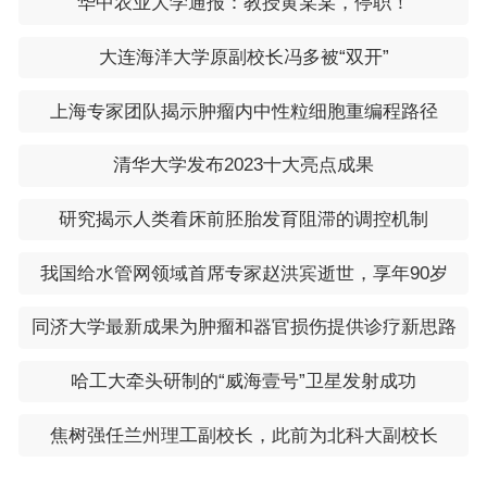
华中农业大学通报：教授黄某某，停职！
选科组合更多，有利于高复考生扬长避短，选择优势
科目。在降低语文、数学计分份额的同时，实现取长
大连海洋大学原副校长冯多被“双开”
补短、提升总分。
上海专家团队揭示肿瘤内中性粒细胞重编程路径
以上，就是小编给大家带来的山西高考艺考新政策解读 高考20
24年的政策是怎样的全部内容，希望对大家有所帮助！
清华大学发布2023十大亮点成果
研究揭示人类着床前胚胎发育阻滞的调控机制
我国给水管网领域首席专家赵洪宾逝世，享年90岁
同济大学最新成果为肿瘤和器官损伤提供诊疗新思路
哈工大牵头研制的“威海壹号”卫星发射成功
焦树强任兰州理工副校长，此前为北科大副校长