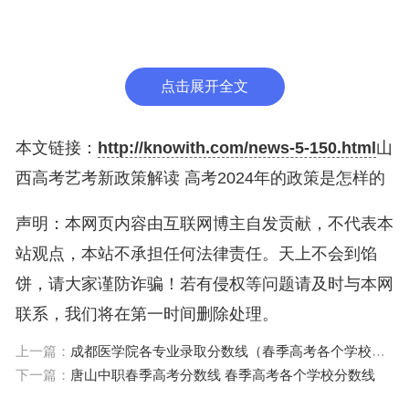
数线的75%（2021年：在未合并普通本科第二、三
批次的省份，原则上不得低于本科第二批次录取控制
分数线的70%；）对于已经按高考文化课成绩录取或
点击展开全文
使用省级统考成绩作为专业成绩录取的专业，鼓励相
关高校2022年继续采取相同招生办法。
本文链接：
http://knowith.com/news-5-150.html
山
解读：对艺考类别的考生来说，2022年的政策变化
西高考艺考新政策解读 高考2024年的政策是怎样的
主要体现在两个方面，一是增加统考要求，这意味着
声明：本网页内容由互联网博主自发贡献，不代表本
考生必须要通过统考才有机会参加校考。二是2022
站观点，本站不承担任何法律责任。天上不会到馅
年本科批将由原来的按联考专业成绩录取调整为按综
饼，请大家谨防诈骗！若有侵权等问题请及时与本网
合成绩录取，综合成绩由两部分组成，其中专业成绩
联系，我们将在第一时间删除处理。
占70％、文化成绩占30％。以往很多学校的艺术类
上一篇：
成都医学院各专业录取分数线（春季高考各个学校分数线）
相关专业录取都是学校自主划定文化课录取分数线。
下一篇：
唐山中职春季高考分数线 春季高考各个学校分数线
三、新高考之下的“3+1+2”科目选择规则：在新高考