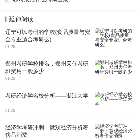
天赋、专业技能或基本功有较高要求的高水平艺术类
专业”，“2024年起，不再跨省设置校考考点，所有高
延伸阅读
校艺术类专业校考工作均在学校所在地组织”。在招
生人数一定的情况下，同一专业的考生要面临来自全
辽宁可以考研的学校(食品质量与安
全专业适合考研么)
国各地的考生的竞争。
01-25
2024年高考改革政策
郑州考研学校排名，郑州天任考研
班费用一般多少
大幅减少、严格控制考试加分项目；探索完善边疆民族特困地
区加分政策。一是优化招生项目范围。在奥运会、世界大学生
01-25
运动会项目（包括足球、篮球、排球项目等）范围内，确定运
动队招生项目和招生计划。重点安排群众基础好、普及程度
高、竞技性强的体育项目。对于不具备相关师资、设备、场地
等组队条件、学生入校后退队率超过20%的高校，以及非奥运
考研经济学名校分析——浙江大学
会或世界大学生运动会项目、未设运动员技术等级标准、生源
严重不足且连续两年录取数为零的相关项目，不再安排高水平
运动队招生。建立完善招生高校和项目准入退出机制，原则上
01-25
连续三届奥运会、世界大学生运动会没有学生参赛的项目，不
再安排高水平运动队招生。
二是严格报考条件和资格审核。从2024年起，符合生源省份高
经济学考研冲刺：微观经济分析奢
考报名条件，获得国家一级运动员（含）以上技术等级称号者
方可以报考高水平运动队。从2027年起，符合生源省份高考报
侈品消费
名条件，获得国家一级运动员（含）以上技术等级称号且近三