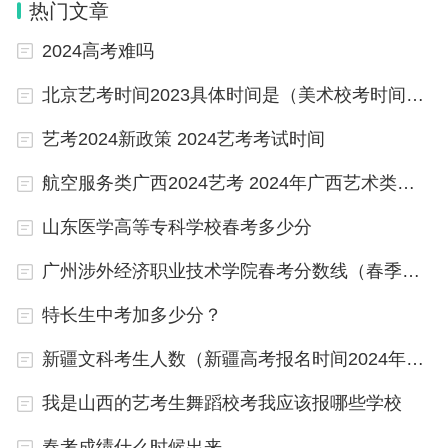
热门文章
模式下，艺术类专业的首选科目一般都有“选择物理
2024高考难吗
或历史均可”，次选科目一般都不提要求。因此，新
高考的选科对艺考生影响不大。但是，许多院校对单
北京艺考时间2023具体时间是（美术校考时间2023具体时间）
科成绩有限制。如中国人民大学的专业统考成绩要求
艺考2024新政策 2024艺考考试时间
绘画≥满分的85%等等。
航空服务类广西2024艺考 2024年广西艺术类专业统考涵盖专业范围公布
四、校考或更容易：“专业特色鲜明、人才培养质量
山东医学高等专科学校春考多少分
较高的”艺术院校和专业优势特别明显的考生来说都
是好事，可以进一步彰显自己的特色。“严格控制校
广州涉外经济职业技术学院春考分数线（春季高考200分可以报哪所学校？）
考范围和规模”，让不少人理解为校考的难度进一步
特长生中考加多少分？
加大了，其实不然，校考更容易了。
新疆文科考生人数（新疆高考报名时间2024年具体时间）
解读：从“校考范围”来说，校考仅限于“少数专业特色
我是山西的艺考生舞蹈校考我应该报哪些学校
鲜明、人才培养质量较高的艺术院校”和“对考生艺术
春考成绩什么时候出来