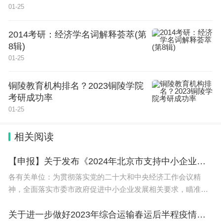
年在国家体育总局、教育部规定的全国性比赛中获得前八名者
01-25
方可以报考高水平运动队。各地体育部门要加强对运动员技术
等级证书的发放和管理。有关高校要加强对考生运动员技术等
级证书的核验。对发现疑似有问题的证书，要商请相关体育部
2014考研：经济学名词解释荟萃(第
门予以进一步核查。
三是改进考试评价方式。采取“文化考试+专业测试”相结合的考
8辑)
试评价方式。2024年起，文化考试成绩全部使用全国统一高考
文化课考试成绩，专业测试全部纳入全国统考并由国家体育总
01-25
局牵头组织实施，高校不再组织相关专业测试。
四是提高文化成绩要求。2024年起，招收高水平运动队的“世界
一流大学建设高校”，对考生的高考成绩要求须达到生源省份本
铜陵教育机构排名？2023铜陵学院
科录取最低控制分数线；其他高校对考生的高考成绩要求须达
到生源省份本科录取最低控制分数线的80%。对于体育专业成
考研成功率
绩突出、具有特殊培养潜质的考生，允许高校探索建立文化课
成绩破格录取机制。
01-25
五是完善招生录取机制。2024年起，高水平运动队录取学生
中，高考文化课成绩不低于招生高校相关专业在生源省份录取
分数线下20分的，可申请就读相应的普通专业；其余学生限定
相关阅读
就读体育学类专业。
法律依据
《中共中央关于全面深化改革若干重大问题的决定》规定 （四
十二） 深化教育领域综合改革。全面贯彻党的教育方针，坚持
【申报】关于发布《2024年北京市支持中小企业发展资金实施指南（第一批）》的通知
立德树人，加强社会主义核心价值体系教育，完善中华优秀传
统文化教育，形成爱学习、爱劳动、爱祖国活动的有效形式和
各有关单位：为贯彻落实党的二十大和中央经济工作会议精
长效机制，增强学生社会责任感、创新精神、实践能力。强化
神，全面落实市委市政府促进中小企业发展相关要求，瞄准中
体育课和课外锻炼，促进青少年身心健康、体魄强健。改进美
育教学，提高学生审美和人文素养。大力促进教育公平，健全
小企业服务要素精准施策，坚持保护和激发市场主体活力，支
家庭经济困难学生资助体系，构建利用信息化手段扩大优质教
育资源覆盖面的有效机制，逐步缩小区域、城乡、校际差距。
持中小企业创业创新，促进
关于进一步做好2023年综合运输春运后半程疫情防控和运输服务保障工作的通知（联防联控机制春运发电〔2023〕5号）
统筹城乡义务教育资源均衡配置，实行公办学校标准化建设和