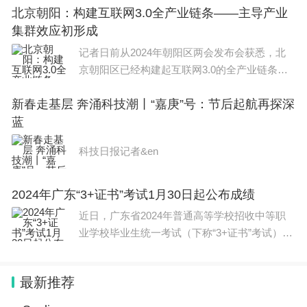
北京朝阳：构建互联网3.0全产业链条——主导产业
施方案》(以下简称《方案》)。《方案》旨在进
一、2024新高考进展
集群效应初形成
一步推进算力
记者日前从2024年朝阳区两会发布会获悉，北
包括安徽、甘肃、黑龙江、吉林、江西、广西和贵州
京朝阳区已经构建起互联网3.0的全产业链条，
等中西部7省份，新高考改革方案正式落地。
主导产业集群集聚效应初步形成。与中国科学
新春走基层 奔涌科技潮丨“嘉庚”号：节后起航再探深
院、北工大等高校院所合作，提升原始创新策源
据悉，这7个省份2021年秋季正式启动高考综合改
蓝
能力和协同创新能力
革，2021年秋季入学的高一新生将不再文理分科，
科技日报记者&en
将使用新教材，新课程，在三年后也就是2024年正
式实施新高考。届时，新高考的阵营又将扩大不少。
2024年广东“3+证书”考试1月30日起公布成绩
二、新高考政策与以往不同点
近日，广东省2024年普通高等学校招收中等职
业学校毕业生统一考试（下称“3+证书”考试）评
1、新高考政策和以前考试科目不同
卷工作已经完成。据悉，此前举办的广东省202
4年第一次高中学业水平合格性考试共开考语
最新推荐
新高考模式是“3+1+2”模式，“3”为语文、数学、外
文、数学、英语、历史、
语，“1”为在物理、历史中选择一门，“2”为在政治、