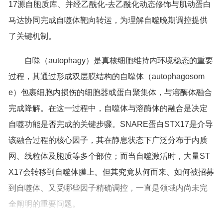
17源自胞质库、并经乙酰化-去乙酰化动态修饰与肌动蛋白
马达协同完成自噬体靶向转运，为理解自噬晚期调控提供
了关键机制。
自噬（autophagy）是真核细胞维持内环境稳态的重要
过程，其通过形成双层膜结构的自噬体（autophagosom
e）包裹细胞内损伤的细胞器或蛋白聚集体，与溶酶体融合
完成降解。在这一过程中，自噬体与溶酶体的融合是决定
自噬功能是否完成的关键步骤。SNARE蛋白STX17是介导
该融合过程的核心因子，其在静息状态下广泛分布于内质
网、线粒体及胞质等多个部位；而当自噬激活时，大量ST
X17会转移到自噬体膜上。但其究竟从何而来、如何被招募
到自噬体、又受哪些因子精确调控，一直是领域内尚未完
全阐明的重要问题。