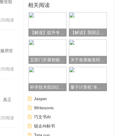
苏黎世联
相关阅读
感染
225阅读
过
【解读】提升专利质量促进转化运用——《专利转化运用专项行动方案（2023－2025年）》看点解析
【解读】我国正加快探索数据知识产权保护规则
于服用安
五部门开展智能网联汽车“车路云一体化”应用试点工作
关于发展银发经济增进老年人福祉的意见
225阅读
环挤
控机
科学技术部2024年度部门预算
量子计算机“本源悟空”完成超3万个运算任务
对
Jasper
复。真正
究生
Writesonic
N项
巧文书AI
225阅读
链企AI标书
Tata.run