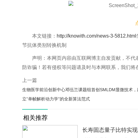
研究团队通过CRISPR/Cas9技术在CH12F3细
本文链接：
http://knowith.com/news-3-5812.html
的缺失导致CSR效率显著下降，而Stag1缺失对CSR
节抗体类别转换机制
显著减少了供体和受体单元之间的连接，但对连接产物的
声明：本网页内容由互联网博主自发贡献，不代
不依赖于之前研究提示的DNA损伤修复通路调
防诈骗！若有侵权等问题请及时与本网联系，我们将
进一步的机制研究发现，Stag2通过调控Igh恒定
上一篇
2缺失导致受体单元与CSR重组中心的染色质相作显著下
生物医学前沿创新中心邓伍兰课题组首创SMLDM显微技术，
转录水平。相比之下，Stag1缺失对上述过程均
立“单帧解析动力学”的全新算法范式
Stag1和Stag2的ChIP-seq分析揭示了二者在
相关推荐
倾向于结合于Igh的CTCF结合位点（3’CBEs）。有意
而Stag2缺失后，Stag1在Igh的结合不仅不发生类
长寿固态量子比特实现