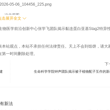
论文截图
点击展开全文
胞中分别构建了Stag1和Stag2的敲除细胞系，意外地发现只有Stag
生物医学前沿创新中心张学飞团队揭示黏连蛋白亚基Stag2特异
几乎无影响。研究团队通过CSR-HTGTS分析进一步确认Stag2
微同源臂（MH）特征无明显影响，提示Stag2调控CSR的机
表本站观点，本站不承担任何法律责任。天上不会到馅饼，请大
控。
在第一时间删除处理。
区的染色质构象和转录状态来发挥功能。3C-HTGTS分析显示，St
下
降；同时，PRO-seq分析表明Stag2缺失显著降低了受体单
建
生命科学学院钟声团队揭示被子植物配子互作的新
无明显影响。
Igh不同的结合特征：Stag2更倾向于结合于Igh的重组中心，而Stag
思的是，当Stag1缺失时，Stag2可进一步补偿Stag1在Igh的结
似补偿，相反Stag1在Igh的结合会进一步降低。这种非对称的补偿
有新法