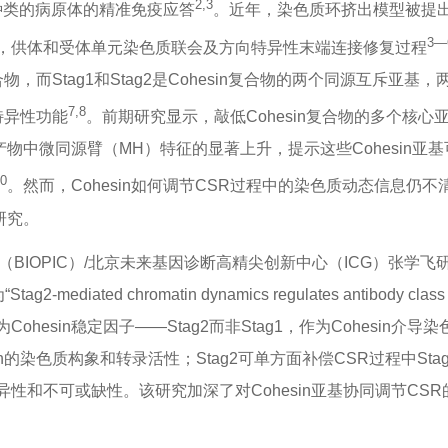
2,3
同种类的病原体的精准免疫应答
。近年，染色质环挤出模型被提
3—
活，供体和受体单元染色质联会及方向特异性末端连接修复过程
，而Stag1和Stag2是Cohesin复合物的两个同源互斥亚基，
7,8
特异性功能
。前期研究显示，敲低Cohesin复合物的多个核心
R连接产物中微同源臂（MH）特征的显著上升，提示这些Cohesin亚基
10
。然而，Cohesin如何调节CSR过程中的染色质动态信息仍不
研究。
（BIOPIC）/北京未来基因诊断高精尖创新中心（ICG）张学飞
g2-mediated chromatin dynamics regulates antibody class
同为Cohesin稳定因子——Stag2而非Stag1，作为Cohesin介导
的染色质构象和转录活性；Stag2可单方面补偿CSR过程中Stag
特异性和不可或缺性。该研究加深了对Cohesin亚基协同调节CSR