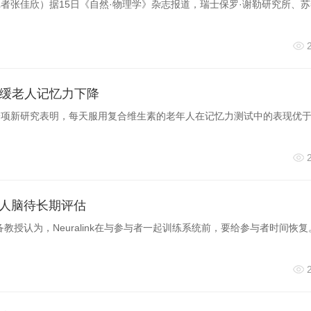
异提供了线索。
记者张佳欣）据15日《自然·物理学》杂志报道，瑞士保罗·谢勒研究所、
鼠和人的生发中心B细胞中具有更高的表达水平。在新冠疫苗接种者、
平与CSR水平存在正相关。这些数据提示，Stag2作为介导CSR
在分子指标。
缓老人记忆力下降
一项新研究表明，每天服用复合维生素的老年人在记忆力测试中的表现优
ohesin特异性调控CSR过程
ag2在CSR中的功能非对称性，阐明了Stag2-cohesin是染色质
esin亚基通过影响DNA修复通路调控CSR不同，Stag2的调
入人脑待长期评估
染色质动态（染色质构象和转录状态）发挥作用。这一发现完善了
教授认为，Neuralink在与参与者一起训练系统前，要给参与者时间恢
肿瘤免疫的研究提供了新的见解。
生物医学前沿创新中心
博士研
飞为本文通讯作者。
生物医学前沿创新中心
博士研究生罗莎（PT
小玲、王一帆和李姝婵参与该研究。