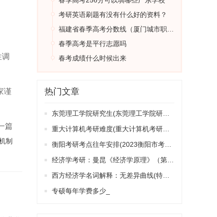
春季高考256分可以填哪些广东学校
考研英语刷题有没有什么好的资料？
福建省春季高考分数线（厦门城市职业学院春招录取线）
春季高考是平行志愿吗
2
性调
春考成绩什么时候出来
缺失
制
热门文章
家谨
东莞理工学院研究生(东莞理工学院研究生院)
ag
一篇
重大计算机考研难度(重大计算机考研难度大吗)
元的
机制
衡阳考研考点往年安排(2023衡阳市考研点)
经济学考研：曼昆《经济学原理》（第1章）
1更
西方经济学名词解释：无差异曲线(特征及斜率)
合；
专硕每年学费多少_
现