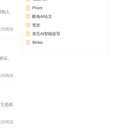
Prism
in H
来惊人
酷兔AI论文
imm
笔仗
225阅读
第五AI智能改写
0, 8
Writer
内的云、
ion.
225阅读
389
，它也很
BEs
225阅读