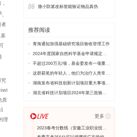
出，
微小防篡改标签能验证物品真伪
6
。
两者
推荐阅读
亚基
青海通知加强基础研究项目验收管理工作
可
2024年度国家自然科学基金申请规定发布
清
不超过200万元/项，基金委发布一项重大研究计划项目指南
这群获奖的年轻人，他们为治疗人类常见疾病工作
研究
湖南发布省科技创新计划项目重大事项变更公示
 swi
湖北省科技计划项目2024年第三批验收结果公示
染色质
1
更多
的理
2023春考分数线（安徽工业职业技术学院春季高考录取分数线）