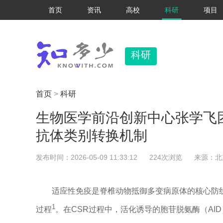
首页
资讯
高校
科研
项目
科研
首页
>
科研
生物医学前沿创新中心张学飞团
抗体类别转换机制
发布时间：2026-05-09 11:33:12
224次浏览
来源：北
适应性免疫是脊椎动物抵御多变病原体的核心防
1
过程
。在CSR过程中，活化诱导的胞苷脱氨酶（AI