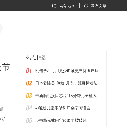
网站地图
发布文章
热点精选
调节
机器学习可用更少血液更早筛查癌症
日本着陆器“倒栽”月表，距目标着陆点约55米
最新脑机接口芯片“15分钟完全植入大脑”，释放何种行业风向
AI通过儿童眼睛和耳朵学习语言
键
使抗
飞虫趋光或因定位能力被破坏