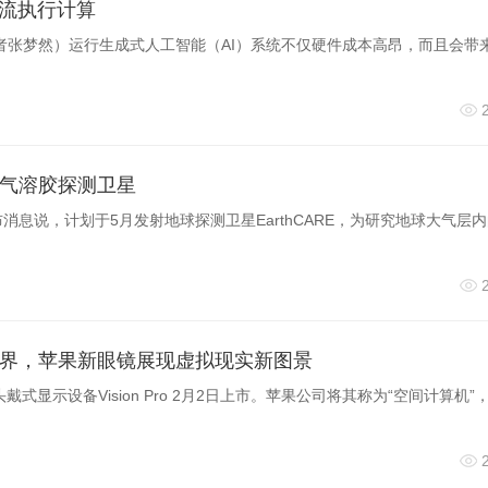
电流执行计算
er, S. M. & Chaudhuri, J. The Molecular Logic of Immunoglobul
记者张梦然）运行生成式人工智能（AI）系统不仅硬件成本高昂，而且会带
Immunol
44, 527—551 (2026). https://doi.org/10.1146/annurev-
esponse and Repair in Adaptive Immunity.
Front Cell Dev Biol
1
气溶胶探测卫星
873
消息说，计划于5月发射地球探测卫星EarthCARE，为研究地球大气层
F. W. The role of chromatin loop extrusion in antibody diversificat
rg/10.1038/s41577-022-00679-3
n loop extrusion in antibody class switching.
Nature
575, 385—
界，苹果新眼镜展现虚拟现实新图景
式显示设备Vision Pro 2月2日上市。苹果公司将其称为“空间计算机”
. M., Kyritsis, N. & Alt, F. W. Physiological role of the 3'IgH C
(2021). https://doi.org/10.1073/pnas.2024392118