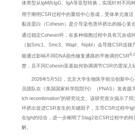
体类型从IgM向IgG、IgA等亚型转换，实现针对不
用于阐明CSR过程中的重组中心形成，受体单元激
黏连蛋白（Cohesin）是介导染色质环挤出的核心复合物
通过稳定Cohesin环，在多种细胞过程中具有冗余或
（如Smc1、Smc3、Wapl、Nipbl）会导致CS
9,
能通过影响不同DNA损伤修复通路的平衡调控CSR
楚，且不同Cohesin亚基如何协调调节CSR仍需深入
2026年5月5日，北京大学生物医学前沿创新中心
员团队在《美国国家科学院院刊》（
PNAS
）发表题为“Sta
tch recombination”的研究论文。该研究首次揭示了
环挤出促进CSR发生的关键因子，主导CSR过程中Igh
在Igh的结合，进一步阐明了Stag2在CSR过程中的
解。