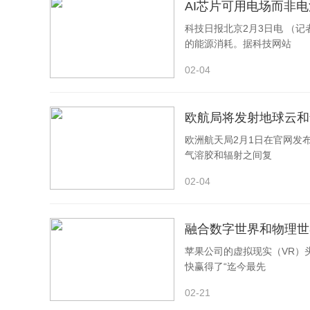
AI芯片可用电场而非
1. Yewdell, W. T., Fernandez, K. C., Downs-Cann
科技日报北京2月3日电 （
的能源消耗。据科技网站
eavy Chain Class Switch Recombination.
Annu Rev 
02-04
unol-082323-121803
2. Luo, S., Qiao, R. & Zhang, X. DNA Damage R
欧航局将发射地球云和
84873 (2022). https://doi.org/10.3389/fcell.2022.884
欧洲航天局2月1日在官网发布
3. Zhang, Y., Zhang, X., Dai, H. Q., Hu, H. & Alt, 
气溶胶和辐射之间复
Nat Rev Immunol
22, 550—566 (2022). https://doi.o
02-04
4. Zhang, X. et al. Fundamental roles of chromati
融合数字世界和物理世
(2019). https://doi.org/10.1038/s41586-019-1723-0
苹果公司的虚拟现实（VR）头戴
5. Zhang, X., Yoon, H. S., Chapdelaine-Williams, A
快赢得了“迄今最先
super-anchor in antibody class switching.
PNAS
118 
02-21