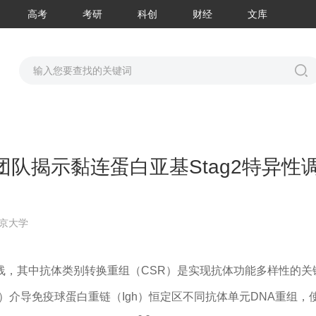
高考
考研
科创
财经
文库
队揭示黏连蛋白亚基Stag2特异性
京大学
线，其中抗体类别转换重组（CSR）是实现抗体功能多样性的关
D）介导免疫球蛋白重链（Igh）恒定区不同抗体单元DNA重组，