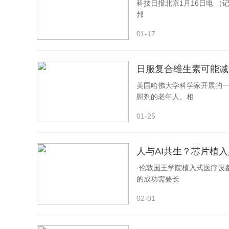
象，为理解Stag1和Stag2在CSR中的功能差
科技日报北京1月16日电 （
邦
此外，研究团队发现Stag2相较Stag1在小
01-17
者以及多种癌症的肿瘤浸润B细胞中，Stag2的表达水
程的重要调控因子，可能是CSR水平的一个潜
日服复合维生素可能减
美国哈佛大学科学家开展的
慰剂的老年人。相
Stag2-c
01-25
综上，该研究首次揭示了Cohesin亚基Stag1和St
出介导CSR发生的特异性调控分子。与之前研究提示Coh
人与AI共生？芯片植
制不依赖于影响DNA修复模式，而是通过直接调控
·伦敦国王学院植入式医疗设备
抗体类别转换调控机制的理解，也为相关免疫缺陷或
的成功需要长
万芷辰、余乐毅和杨子帆为论文共同第一作者，张学
02-01
目）、周毓涛、乔若琳（PTN项目）、查海亮、单
参考文献：