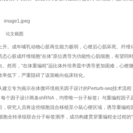
。
论文截图
上升。成年哺乳动物心脏再生能力极弱，心梗后心肌坏死、纤维
态心脏成纤维细胞“在体”原位诱导为功能性心肌细胞，有望同
。然而，“在体重编程”远比体外培养皿中诱导更加困难，心梗
效率低下，严重阻碍了该策略向临床转化。
立专为揭示在体微环境相关因子设计的Perturb-seq技术流程
（每个因子设计两条shRNA，均带唯一分子标签）与重编程因子
后，研究人员将这些细胞混合移植至小鼠心梗区域，诱导重编程
细胞全转录组联合分子标签测序，成功构建贯穿重编程全过程的“