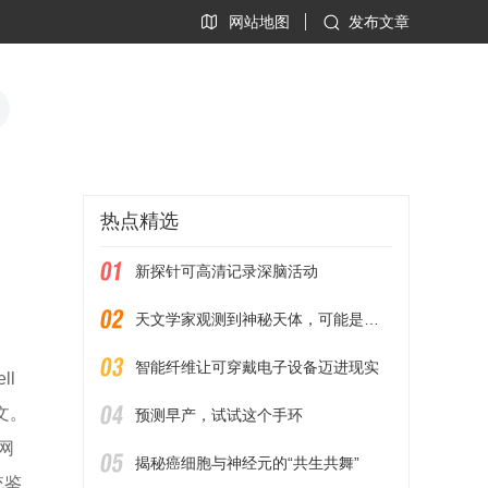
网站地图
发布文章
热点精选
新探针可高清记录深脑活动
天文学家观测到神秘天体，可能是最轻的黑洞
智能纤维让可穿戴电子设备迈进现实
ll
究论文。
预测早产，试试这个手环
网
揭秘癌细胞与神经元的“共生共舞”
统鉴