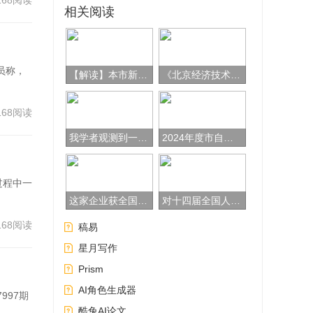
168阅读
相关阅读
员称，
【解读】本市新增8项专技人员职业资格与职称对应关系
《北京经济技术开发区关于巩固和增强经济回升向好态势的若干措施》
168阅读
图谱
我学者观测到一类高阶非厄米奇异点结构
2024年度市自然科学基金启动申请
因
过程中一
蛋白
​这家企业获全国人工智能应用场景创新挑战赛总决赛一等奖
对十四届全国人大一次会议第2199号建议的答复
细胞
168阅读
稿易
星月写作
Prism
能上
AI角色生成器
，7997期
实验
酷兔AI论文