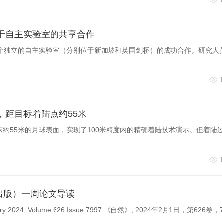
力于自主实验室的共享合作
两个独立的自主实验室（分别位于新加坡和英国剑桥）的成功合作。研究人
urb-seq揭示“在体重编程”首要障碍因子CALR
向心肌命运演进，大量细胞因微环境干扰陷入“病理”状态。该
可通过这些因子对应的分子标签在不同细胞群里的分布系统鉴定候选
，距目标着陆点约55米
命运调控的关键靶点提供了高效平台。
以东约55米的月球表面，实现了100米精度内的精确着陆技术演示。但着陆
首要障碍因子。CALR通常定位于内质网，调控钙离子储存和
达水平显著升高，这一现象在人类心梗患者样本中也同样存在。
车片”。
01出版）一周论文导读
编程诱导效率，且诱导出的心肌细胞展现出同步钙信号振荡，功
uary 2024, Volume 626 Issue 7997 《自然》, 2024年2月1日，第626卷
激活态心脏成纤维细胞的心肌诱导效率接近70%。在体重编程