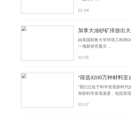
显示，
CALR
敲低将心肌样细胞诱导效率提升一个数
02-04
率。
机制研究表明，敲低CALR导致内质网向胞质释放钙
加拿大油砂矿排放出大
是敲低
CALR
还是通过药物提升胞内钙浓度，均显著增
由美国耶鲁大学环境工程师Drew
外源MEF2C，借助成纤维细胞内源低表达的MEF
一项新研究显示 ，
理环境下的再生联系起来，证明“重启”发育程序是实
02-05
“筛选3200万种材料至
“我们正处于科学发现新时代
加快科学发现速度，包括发
02-07