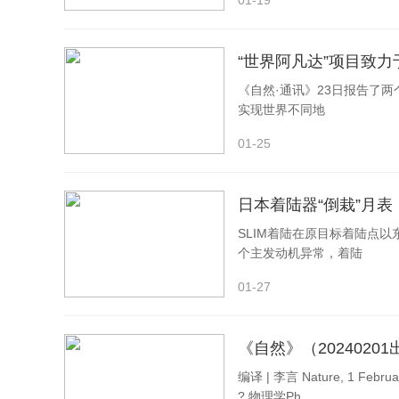
01-19
“世界阿凡达”项目致
《自然·通讯》23日报告了
实现世界不同地
图1. 基于细胞移植的在体Pert
01-25
图谱分析显示，在心梗病理背景下，仅少数细胞能
实现了对100多个因子作用效果的“头对头”比较，
日本着陆器“倒栽”月表
子对不同细胞命运的调控效果。这一图谱为筛选细胞
SLIM着陆在原目标着陆点
个主发动机异常，着陆
在该图谱中，
CALR
被鉴定为阻碍心肌细胞产生的
质折叠。研究发现，心梗区域成纤维细胞中CALR表
01-27
应激激活CALR表达，却在无意中成为心肌再生的“刹
《自然》（202402
体内外功能实验验证，敲低
CALR
能显著提升重
编译 | 李言 Nature, 1 Febr
更接近真实心肌细胞。
CALR
敲低联合重编程因子可使
? 物理学Ph