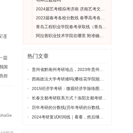
韦神出题难吗
2024届艺考模拟考济南 济南艺考文化课培训机构哪家好
2023届春考各校分数线 春季高考各个学校分数线
青岛工程职业学院春考录取线（青岛职业技术学院春考分数线）
阿拉善职业技术学院在哪里 附准确地址
家谨
热门文章
一篇
我国
贵州省黔南州考研地点，2023年贵州考研报名总人数
负担
西南政法大学考研难吗(攀枝花学院能保研吗)
2015经济学考研：微观经济学脉络图（第十一章）
长春文都考研联系方式？洛阳文都考研机构怎么样
历年考研的分数线(历年考研的分数线是多少)
haGe
2024考研复试时间线｜看看，然后继续躺