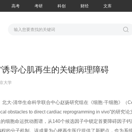
高考
考研
科创
财经
文库
”诱导心肌再生的关键病理障碍
京大学
院、北大-清华生命科学联合中心赵扬研究组在《细胞·干细胞》（
Ce
al obstacles to direct cardiac reprogramming in vivo”的研
生的细胞命运扰动图谱，从140个候选因子中锁定首要障碍因子钙
编程的分子机制。该成果为心梗再生医疗提供了新靶点，也为系