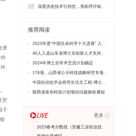
深度伪造技术引担忧，美欧呼吁标识AI生成内容
推荐阅读
2023年度“中国生命科学十大进展” 入选项目公示
化替
40人入选山东省博士后创新人才支持计划
时抑
2024年博士后学术交流计划确定
微环
176项，山西省公示科技战略研究专项拟立项项目
中国自动化学会研究生论文工程-博士论文开始推荐
，
陕西省发布科技计划项目结题验收通知
及荧
因子
更多
细
2023春考分数线（安徽工业职业技术学院春季高考录取分数线）