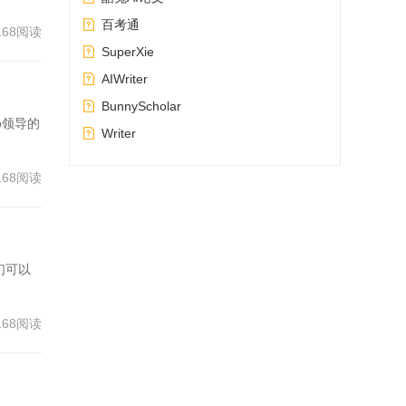
效
百考通
168阅读
SuperXie
无论
AIWriter
BunnyScholar
替代
io领导的
Writer
与病
168阅读
们可以
168阅读