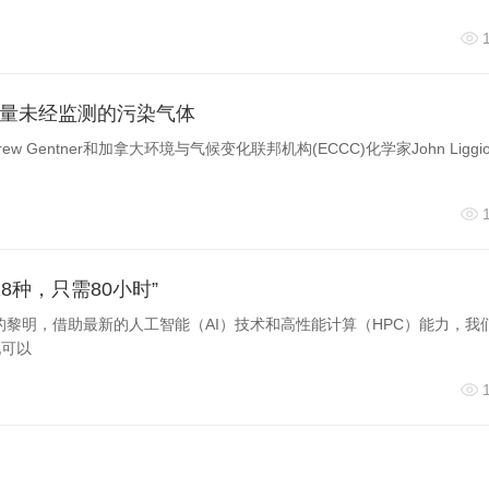
量级。在人类心脏成纤维细胞中，
CALR
敲低同样大幅提高重编程
离子，引起胞质钙浓度提升，激活下游CaM/CaMKIIδ通路。
量未经监测的污染气体
强重编程核心转录因子MEF2C的活性。
CALR
敲低甚至可部分
 Gentner和加拿大环境与气候变化联邦机构(ECCC)化学家John Ligg
2C并加强其活性，驱动细胞向心肌转化。这一机制将胚胎发育过程
现高效再生的有效途径。
18种，只需80小时”
的黎明，借助最新的人工智能（AI）技术和高性能计算（HPC）能力，我
现可以