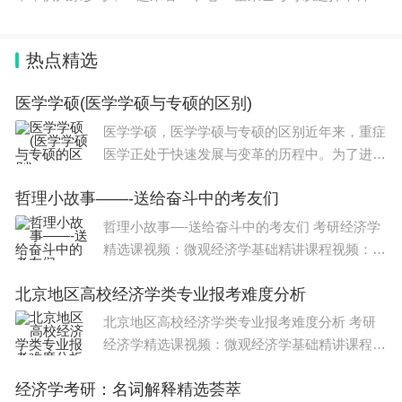
航空服务于管理和专科的空中乘务专业。 空乘专业属于艺术类
专业之一，由招生
热点精选
医学学硕(医学学硕与专硕的区别)
医学学硕，医学学硕与专硕的区别近年来，重症
医学正处于快速发展与变革的历程中。为了进一
步提升岭南地区重症医学的整体医疗服务质量与
哲理小故事——-送给奋斗中的考友们
安全，2022年12月1-4日，由广东省医学会主办
的第十五次重症医学学术会议圆满落幕
哲理小故事—-送给奋斗中的考友们 考研经济学
精选课视频：微观经济学基础精讲课程视频：宏
观经济学基础精讲课程视频：政治经济学基础课
北京地区高校经济学类专业报考难度分析
程视频：北京大学871经济学重难点精讲课程视
频：中国人民大学802经济学综合导
北京地区高校经济学类专业报考难度分析 考研
经济学精选课视频：微观经济学基础精讲课程视
频：宏观经济学基础精讲课程视频：政治经济学
经济学考研：名词解释精选荟萃
基础课程视频：北京大学871经济学重难点精讲