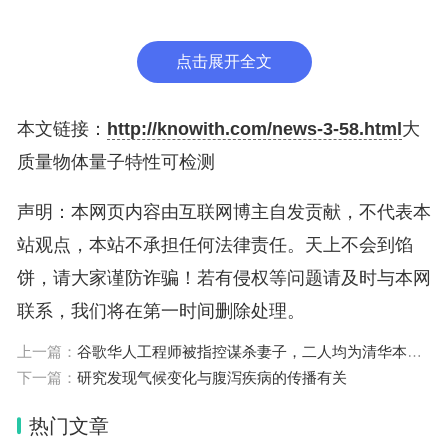
研究人员表示，如果物体具有量子特性，第一道光会
干扰其路径（测量引起的坍缩，这是量子力学固有特
点击展开全文
性），且会改变第二道光照射其上时的位置。如果不
具有量子特性，那么观察行为不会产生差异。研究人
本文链接：
http://knowith.com/news-3-58.html
大
员可将照射两次光的场景与只出现第二次光的场景进
质量物体量子特性可检测
行比较，查看物体的最终位置分布是否存在差异，从
声明：本网页内容由互联网博主自发贡献，不代表本
而揭示物体是否存在量子特性。
站观点，本站不承担任何法律责任。天上不会到馅
饼，请大家谨防诈骗！若有侵权等问题请及时与本网
在量子力学领域，测量本身就会改变系统。通过研究
联系，我们将在第一时间删除处理。
观察行为是否会导致物体运动的变化，新实验可测试
物体是否具有量子特性，且可通过使用具有数万亿个
上一篇：
谷歌华人工程师被指控谋杀妻子，二人均为清华本科毕业
下一篇：
研究发现气候变化与腹泻疾病的传播有关
原子的纳米晶体技术来实现。
热门文章