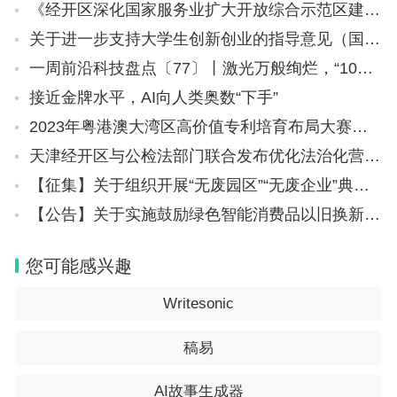
《经开区深化国家服务业扩大开放综合示范区建设工作方案》
关于进一步支持大学生创新创业的指导意见（国办发〔2021〕35号）
一周前沿科技盘点〔77〕丨激光万般绚烂，“10拍瓦上限”突破；绝美的大质量原恒星团，并非朝夕“养成”
接近金牌水平，AI向人类奥数“下手”
2023年粤港澳大湾区高价值专利培育布局大赛收官
天津经开区与公检法部门联合发布优化法治化营商环境若干措施
【征集】关于组织开展“无废园区”“无废企业”典型案例征集工作的通知（工信厅联节函〔2024〕16号）
【公告】关于实施鼓励绿色智能消费品以旧换新补贴的公告（京商消二字〔2024〕19号）
您可能感兴趣
Writesonic
稿易
AI故事生成器