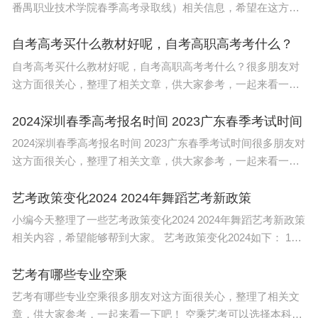
番禺职业技术学院春季高考录取线）相关信息，希望在这方面
能够更好的大家。 2022年广东3+专业技能证书录取 春季高考
最低分数线： 广东
自考高考买什么教材好呢，自考高职高考考什么？
自考高考买什么教材好呢，自考高职高考考什么？很多朋友对
这方面很关心，整理了相关文章，供大家参考，一起来看一下
吧！ 今天教务老师给大家收集整理了自考高考买什么教材好
呢，自考高职高考考什么的相关问题
2024深圳春季高考报名时间 2023广东春季考试时间
2024深圳春季高考报名时间 2023广东春季考试时间很多朋友对
这方面很关心，整理了相关文章，供大家参考，一起来看一下
吧！ 其他信息： 广东2023年春季高考：依学考录取将于2022
年11月1日至10日报名。
艺考政策变化2024 2024年舞蹈艺考新政策
小编今天整理了一些艺考政策变化2024 2024年舞蹈艺考新政策
相关内容，希望能够帮到大家。 艺考政策变化2024如下： 1、
本科艺术类专业点增加。 普通高等学校新增159个备案本科艺
术类
艺考有哪些专业空乘
艺考有哪些专业空乘很多朋友对这方面很关心，整理了相关文
章，供大家参考，一起来看一下吧！ 空乘艺考可以选择本科的