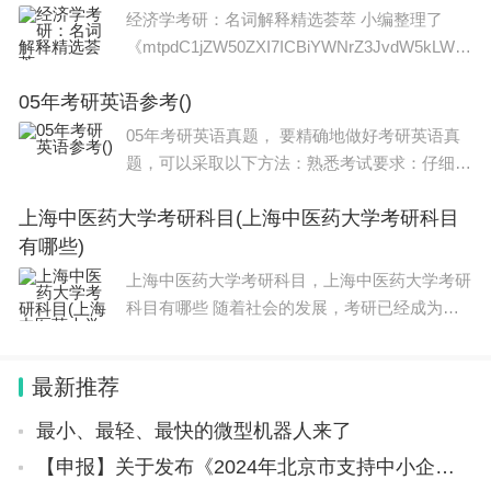
课程视频：中国人民大学802经济学综合导
经济学考研：名词解释精选荟萃 小编整理了
《mtpdC1jZW50ZXI7ICBiYWNrZ3JvdW5kLWN
vbG9yOiByZ2IoMjU1LCAyNTUsIDE1Myk7″>经
05年考研英语参考()
济学考研：名词解释精选荟萃》，希望大家能够
通过这些名词解释更好地了解经济学
05年考研英语真题， 要精确地做好考研英语真
题，可以采取以下方法：熟悉考试要求：仔细阅
读考研英语的考试大纲和题型，了解每个部分的
上海中医药大学考研科目(上海中医药大学考研科目
分值权重和要求，有针对性地进行备考。积累词
有哪些)
汇和语法：考研英语试题中的词汇和语法是关
上海中医药大学考研科目，上海中医药大学考研
科目有哪些 随着社会的发展，考研已经成为了
越来越多大学生的选择。而在考研的过程中，选
择适合自己的科目是非常重要的一步。新传考研
最新推荐
科目？今天，我们就来探讨一下新传考研
最小、最轻、最快的微型机器人来了
【申报】关于发布《2024年北京市支持中小企业发展资金实施指南（第一批）》的通知