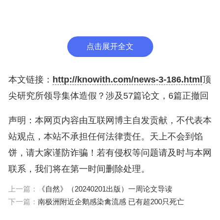
点击展开全文
本文链接：
http://knowith.com/news-3-186.html
顶
哈佛大学丹娜-法伯癌症研究所
尖研究所领导集体造假？涉及57篇论文，6篇正撤回
数据造假风波
声明：本网页内容由互联网博主自发贡献，不代表本
站观点，本站不承担任何法律责任。天上不会到馅
“你想知道为什么投入数十亿美元在癌症研究上，但研究进展仍
旧如此缓慢吗？David将告诉你具体原因。”1月2日，David在Fo
饼，请大家谨防诈骗！若有侵权等问题请及时与本网
r Better Science网站上点燃战火，矛头直指DFCI的4名高级研
究人员有多篇论文涉嫌伪造数据，包括Glimcher的3篇论文、H
联系，我们将在第一时间删除处理。
ahn的12篇论文、Ghobrial的10篇论文和Anderson的16篇论
文，其中5篇由Anderson和Ghobrial共同发表。
上一篇：
《自然》（20240201出版）一周论文导读
DFCI被认为是美国癌症治疗和研究领域的先锋。根据美国联邦
下一篇：
南极洲附近企鹅感染禽流感 已有超200只死亡
数据库的数据，仅2023年，它就从美国国立卫生研究院获得了
超过1.6亿美元的科研资金。