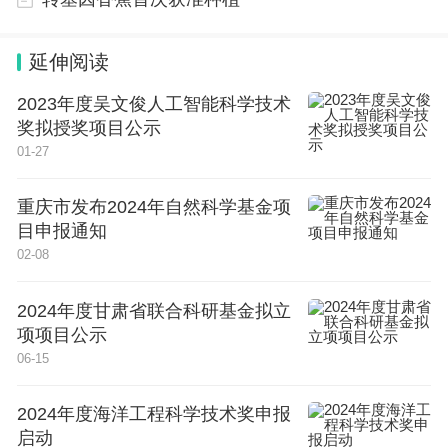
Glimcher被质疑的实验图片1。图源：David的博文
延伸阅读
2023年度吴文俊人工智能科学技术
奖拟授奖项目公示
01-27
重庆市发布2024年自然科学基金项
目申报通知
02-08
2024年度甘肃省联合科研基金拟立
项项目公示
Glimcher被质疑的实验图片2。图源：David的博文
06-15
David称，在Pubpeer上搜索Hahn，会出现很多篇被同行质疑的
文章。据他统计，其中18篇都与“复制粘贴实验图片”有关。其
中1篇论文，David断定Hahn使用了Photoshop，“我鼓励任何有
2024年度海洋工程科学技术奖申报
兴趣的人仔细观察这些痕迹，我们可以清楚地看到这些图片不
仅仅是边缘相似，而且是完全复制粘贴出来的”。
启动