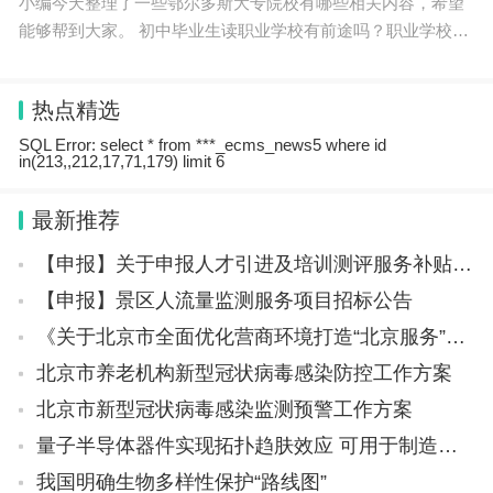
小编今天整理了一些鄂尔多斯大专院校有哪些相关内容，希望
能够帮到大家。 初中毕业生读职业学校有前途吗？职业学校专
业课程丰富，实践性强，是初中毕业生发展职业的好选择。职
业学校毕业生就业率高，薪资
热点精选
Ghobrial被质疑的实验图片。图源：David的博文
SQL Error: select * from ***_ecms_news5 where id
in(213,,212,17,71,179) limit 6
“我只能在此呈现一小部分论文造假的内容，如果读
者在PubPeer上搜索这4个人的名字，会发现情况更
最新推荐
加糟糕。”David说。
【申报】关于申报人才引进及培训测评服务补贴的通知
【申报】景区人流量监测服务项目招标公告
57篇被控论文正进行调查
《关于北京市全面优化营商环境打造“北京服务”的意见》
Rollins告诉《哈佛深红报》，David向DFCI投诉指控的论文有5
北京市养老机构新型冠状病毒感染防控工作方案
7篇，其中38篇文章是DFCI研究人员“对潜在的数据错误负有主
要责任”的。在这38篇里，除了1篇正在调查外，已对37篇“采取
北京市新型冠状病毒感染监测预警工作方案
了迅速和果断的行动”，6篇正在被撤回，31篇正在修正。
量子半导体器件实现拓扑趋肤效应 可用于制造微型高精度传感器和放大器
Rollins还说，除了“负主要责任”的38篇论文外，在剩余的19篇
论文中，有3篇“不需要采取进一步行动”，因为这些指控的问
我国明确生物多样性保护“路线图”