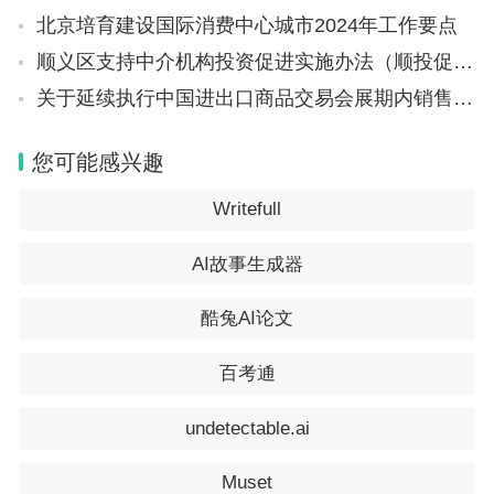
题“未被证实”；剩余的16篇论文仍在调查中，因为涉嫌操纵的
数据不是DFCI研究所实验室收集的。DFCI目前尽全力联系所
北京培育建设国际消费中心城市2024年工作要点
有涉及的外部实验室负责人，并将与他们合作，询问他们是否
需要更正文献。
顺义区支持中介机构投资促进实施办法（顺投促文〔2024〕11号）
尽管发现了错误，但Rollins也强调：“论文中存在图像差异并不
关于延续执行中国进出口商品交易会展期内销售的进口展品税收优惠政策的通知（财关税〔2024〕10号）
是作者有欺骗意图的证据。”他表示，只有在经过仔细的、基于
事实的审查后才能得出故意欺骗的结论，“我们的经验是，错误
往往是无意的，不会上升到学术不端的程度。”
您可能感兴趣
Rollins还补充道：“尽管人工智能可以检测出以前检测不出的异
常情况，但它不是万无一失的。学术造假的结论需要仔细、认
Writefull
真地审查之后，才能得出。”
AI故事生成器
DFCI 发言人Ellen Berlin在一份电子邮件声明中写到，DFCI“非
常看重并将在严格监督下维护研究的可靠性和完整性”，并
且“将对指控的问题进行彻底审查，并支持作者在必要时提交更
酷兔AI论文
正”。
在发给媒体的一份电子邮件声明中，Ghobrial写到，她“知道”这
百考通
些指控，并已向《临床癌症研究》和《血液》杂志提交了更
正，但她选择不回应David。截至邮件发送时间，提交更正的相
关期刊编辑尚未作出回应。
undetectable.ai
《临床肿瘤学杂志》的一位发言人表示，Hahn已经提交了2011
年一篇论文中的一张图片的更正版本，目前杂志正在发布相关
Muset
勘误。