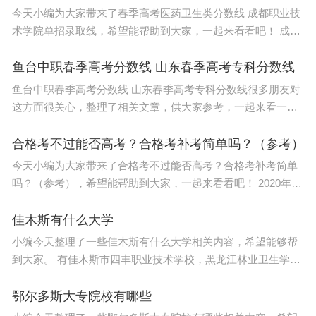
今天小编为大家带来了春季高考医药卫生类分数线 成都职业技
术学院单招录取线，希望能帮助到大家，一起来看看吧！ 成都
职业技术学院单招录取线2023如下： 1、普高类：最低录取分
数线为148分。
鱼台中职春季高考分数线 山东春季高考专科分数线
Hahn被质疑的实验图片。图源：David的博文
鱼台中职春季高考分数线 山东春季高考专科分数线很多朋友对
Bik也曾发文质疑Hahn的论文存在图片重复的问题，就在David
这方面很关心，整理了相关文章，供大家参考，一起来看一下
发文前后，Bik还对Hahn的论文提出过质疑。
吧！ 2022年春季高考专科分数线是150分。 春季高考是为缓解
在对Ghobrial问题论文的分析中，David贴出了其论文中实验小
夏季高考压力，带给考
合格考不过能否高考？合格考补考简单吗？（参考）
鼠的图像。他指出，不同实验时期的小鼠图像应该不同，但是
Ghobrial论文中第1天和第16天的小鼠图片完全相同。Anderson
今天小编为大家带来了合格考不过能否高考？合格考补考简单
的论文也存在同样问题，David指出其中存在大量重复的实验图
片。
吗？（参考），希望能帮助到大家，一起来看看吧！ 2020年即
将的尾声将至，各地录取公开了高中合格考时间，不少并不熟
悉合格考的同学，也诞生了合格考不过
佳木斯有什么大学
小编今天整理了一些佳木斯有什么大学相关内容，希望能够帮
到大家。 有佳木斯市四丰职业技术学校，黑龙江林业卫生学校
等。本文将介绍佳木斯市四所职业技术学校的基本情况。
鄂尔多斯大专院校有哪些