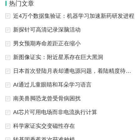
热门文章
David称自己通过人工智能图像分析软件ImageTwin和手动检测
的方法，分析了他们是如何伪造实验图片和数据的。这些被指
近4万个数据集验证：机器学习加速新药研发进程
控的论文发表时间在1999年至2017年，普遍的问题是图像中有
重复的印迹、条带和图谱。
新探针可高清记录深脑活动
在分析Glimcher的问题论文时，David贴出了很多问题图片和相
应论文来源。比如本应该显示来自不同时间点、不同样本的图
男女预期寿命差距正在缩小
片，却出现了疑似复制粘贴的行为。
新图像证实：附近星系存在巨大黑洞
日本首次登陆月表却遭电源问题，着陆精度待确认
AI通过儿童眼睛和耳朵学习语言
南美兽脚恐龙曾受骨病困扰
AI芯片可用电场而非电流执行计算
科学家证实交变磁性存在
转基因香蕉首次获准种植