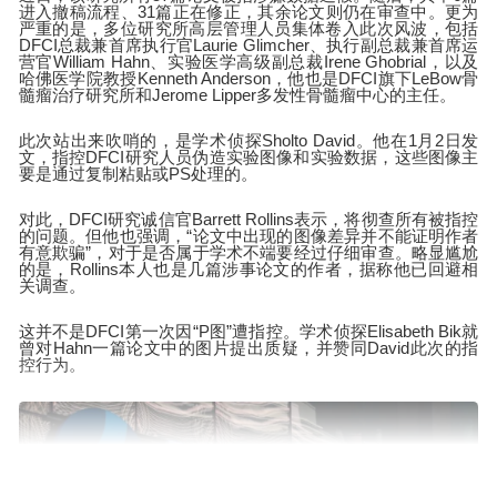
进入撤稿流程、31篇正在修正，其余论文则仍在审查中。更为
严重的是，多位研究所高层管理人员集体卷入此次风波，包括
DFCI总裁兼首席执行官Laurie Glimcher、执行副总裁兼首席运
营官William Hahn、实验医学高级副总裁Irene Ghobrial，以及
哈佛医学院教授Kenneth Anderson，他也是DFCI旗下LeBow骨
髓瘤治疗研究所和Jerome Lipper多发性骨髓瘤中心的主任。
此次站出来吹哨的，是学术侦探Sholto David。他在1月2日发
文，指控DFCI研究人员伪造实验图像和实验数据，这些图像主
要是通过复制粘贴或PS处理的。
对此，DFCI研究诚信官Barrett Rollins表示，将彻查所有被指控
的问题。但他也强调，“论文中出现的图像差异并不能证明作者
有意欺骗”，对于是否属于学术不端要经过仔细审查。略显尴尬
的是，Rollins本人也是几篇涉事论文的作者，据称他已回避相
关调查。
这并不是DFCI第一次因“P图”遭指控。学术侦探Elisabeth Bik就
曾对Hahn一篇论文中的图片提出质疑，并赞同David此次的指
控行为。