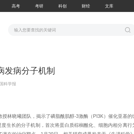
高考
考研
科创
财经
文库
病发病分子机制
国科学报
授林晓曦团队，揭示了磷脂酰肌醇-3激酶（PI3K）催化亚基的
肪过度生长的分子机制，首次将蛋白质棕榈酰化、细胞内相分离行