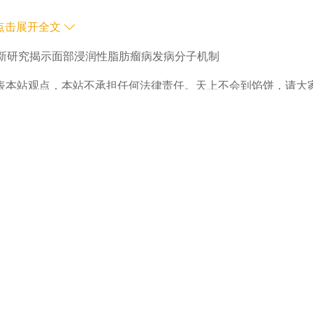
点击展开全文
耕。针对一种容易被误诊的罕见过度生长疾病，团队于2017年
新研究揭示面部浸润性脂肪瘤病发病分子机制
助力该病纳入国家和上海市罕见病目录。与此同时，团队参与了
表本站观点，本站不承担任何法律责任。天上不会到馅饼，请大
024年10月，团队成功为国内首例12-18岁的青少年患者使用
在第一时间删除处理。
下
523139
全球首个有“爆米花”香味的番
：用积蓄倡导一种理念
文图片均由复旦大学上海医学院提供 2024年1月16日，中国工程院院士闻玉