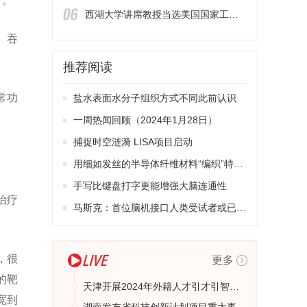
》。
西湖大学讲席教授当选美国国家工程院外籍院士
、吞
推荐阅读
常功
盐水表面水分子组织方式不同此前认识
一周热闻回顾（2024年1月28日）
捕捉时空涟漪 LISA项目启动
用细如发丝的半导体纤维材料“编织”特殊衣物
手写比键盘打字更能增强大脑连通性
治疗
马斯克：首位脑机接口人类受试者或已康复
，很
更多
的靶
天津开展2024年外籍人才引才引智需求调查工作
宽到