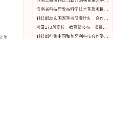
湖南发布省科技创新计划项目重大事项变更公示
海南省科技厅发布科学技术普及项目立项的通知
科技部发布国家重点研发计划一合作项目申报指南
开始
涉及173所高校，教育部公布一项目立项名单
全球
科技部征集中国和匈牙利科技合作委员会例会交流项目
家谨
了这
热门文章
一篇
茄来了
上海春考分数线是多少？
高考要背的文言文及古诗 高考语文必背古诗词
广州涉外经济职业技术学院春考分数线（春季高考200分可以报哪所学校？）
2024年美术艺考政策 2024年河南艺术生音乐类考生人数
大连的大专学校有哪些
梅90
长春专科学校有哪些