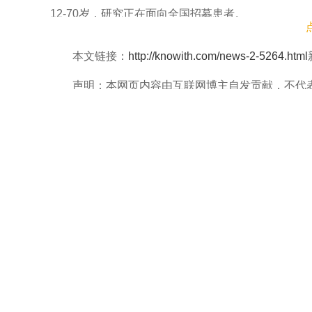
12-70岁，研究正在面向全国招募患者。
在青少年罕见病治疗上，林晓曦团队也在持续深
本文链接：
http://knowith.com/news-2-5264.html
普及疾病的相关知识，推动建立规范的诊疗标准，并
声明：本网页内容由互联网博主自发贡献，不代
首款治疗这种病的靶向药试验，并牵头研发国产新药。2
防诈骗！若有侵权等问题请及时与本网联系，我们将
款国产药，效果明显。
上一篇
相关论文信息：https://doi.org/10.1002/advs.202
公示：北京工业大学耿丹学院转设为民办普通本科高校
相关推荐
院士闻玉梅90岁生日
1月16日，闻玉梅院士。 本
岁生日，她的生日怎么