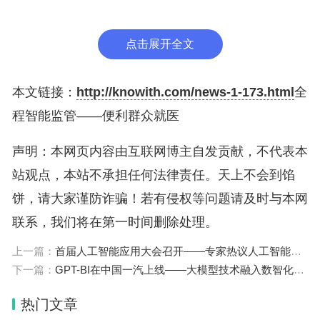
“吕梁市县两级医保系统正式工作人员不足300人，却
要服务336万参保人员、监管全市近5000家医疗机构
点击展开全文
和药店。”吕梁市医保局局长崔云生介绍，“我市医保
服务和监管力量、能力，与现代医保监管、服务需求
本文链接：
http://knowith.com/news-1-173.html
全
严重不匹配。”
程智能监管——便利群众就医
为此，吕梁市启动智慧医保全覆盖工程，从大数据资
声明：本网页内容由互联网博主自发贡献，不代表本
源的采集、整合入手，引进科大讯飞等高科技公司，
站观点，本站不承担任何法律责任。天上不会到馅
统筹建立大数据智能医保监管平台。
饼，请大家谨防诈骗！若有侵权等问题请及时与本网
联系，我们将在第一时间删除处理。
2021年，吕梁成立智慧医保建设工作领导小组，主
上一篇：
首届人工智能应用大会召开——专家热议人工智能应用革新
要协调解决医药机构业务编码不统一、数据不互认、
下一篇：
GPT-BI在中国一汽上线——大模型技术融入数智化转型
信息碎片化等问题。
热门文章
打破数据壁垒后，吕梁市建成了智能监管大数据平