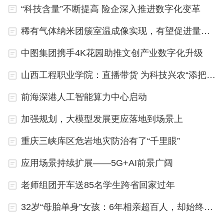
“科技含量”不断提高 险企深入推进数字化变革
台，基本实现对全市医保定点医药机构的全覆
盖，“三医”(医保、医疗、医药)数据实现互联互通。
稀有气体纳米团簇室温成像实现，有望促进量子信息技术发展
目前，吕梁通过对全市数千家医疗机构的数据进行整
中图集团携手4K花园助推文创产业数字化升级
合、归集，已成功归集存储全市7大类近150亿条医
山西工程职业学院：直播带货 为科技兴农“添把火”
药数据。
前海深港人工智能算力中心启动
以全量医学数据为基底，以人工智能为技术支撑，打
加强规划，大模型发展更应落地到场景上
通“三医”之间、各医疗机构之间的数据“隔阂”，建设
三医联动协同发展平台，进而实现了对门诊、住院等
重庆三峡库区危岩地灾防治有了“千里眼”
医疗行为的全程审核。吕梁市医保中心综合科科长吴
应用场景持续扩展——5G+AI前景广阔
瑞鹏说：“这种新的审核手段是基于全量医疗、医药
老师组团开车送85名学生跨省回家过年
数据的人工智能医学内涵分析，对医疗行为的判定更
加精准，以帮助医疗机构规避违规风险。”
32岁“母胎单身”女孩：6年相亲超百人，却始终没能谈一场恋爱