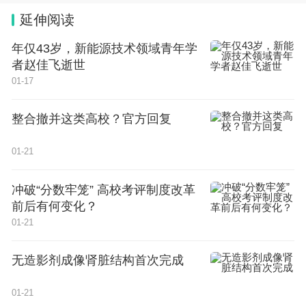
吕梁市人民医院医保科工作人员介绍，医院日均住院
延伸阅读
患者超过1000人次，靠人来核查不可能管得过来，
年仅43岁，新能源技术领域青年学
有了住院行为智能监控平台，有效防范了冒名顶替住
者赵佳飞逝世
院等医保违规现象。
01-17
通过对全量医保、医疗大数据进行人工智能分析，由
整合撤并这类高校？官方回复
过去的专家抽查(检查比例不足1%)，转变为机器实
时筛查(检查比例100%)，每份病历审核耗时不到0.1
01-21
秒，效率大幅度提升。
冲破“分数牢笼” 高校考评制度改革
前后有何变化？
这样一来，既解决了原来靠人工抽查的“大海捞针”式
01-21
窘境，又提升基金监管和审核、稽核的精准性和医学
专业性，极大地破解医保基金监管长期存在的“人力
无造影剂成像肾脏结构首次完成
不足、能力不足、手段不足”等难题。
01-21