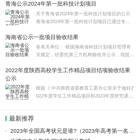
青海公示2024年第一批科技计划项目
极大增强了基金监管的靶向性和精准性，显著地减少
关于青海省2024年第一批科技计划项目的公示
了医保违规行为。以2023年第三季度数据为例，吕
青海省2024年第一批科技计划项目已通过专家
梁全市23类违规问题涉及金额较上一年同期下降4
评审、诚信核查等立项流程。根据
7%左右，其中项目违规加收、项目组合限频次、诊
海南省公示一批项目验收结果
疗项目不予支付等8类问题基本清零，限科室、分解
各有关单位： 根据海南省科技计划项目管理有
关规定，经委托第三方机构验收并公示，现批
收费、限频次等4类问题涉及金额下降60%以上。
复“网模式下控制土壤湿度对蜜瓜生长、
2022年度陕西高校学生工作精品项目结项验收结果
自2022年1月平台上线至2023年9月，该监管平台共
公示
预审住院病案44.7万份，检出存疑病案32.3万份，其
根据《 中共陕西省委教育工委办公室关于做好2
中疑点数据219.2万条，涉及医疗费用1.64亿元。
022年度学生工作精品项目和2023年度研究课题
结题验收的通知》（陕教工生办
医疗费用降低
最新推荐
智能医保让群众得实惠
2023年全国高考状元是谁?（2023年高考第一名是谁？）
“依托智能医保，加快‘医保电子凭证+医保移动支