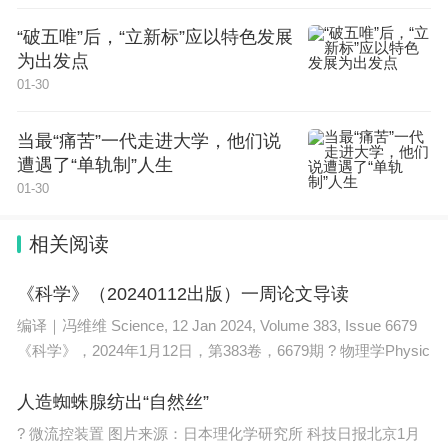
三医协同联动
“破五唯”后，“立新标”应以特色发展
实现全过程医保智能监管
为出发点
01-30
在吕梁经开区的三医联动协同发展平台数据中心，吕
梁医保AI(人工智能)风控智慧大屏上，各个患者的诊
当最“痛苦”一代走进大学，他们说
遭遇了“单轨制”人生
断、检查、用药及医保结算等数据不断呈现，并可以
01-30
随时查核。这块大屏上的吕梁市“三医联动协同发展
平台”，与全市1780家医保定点医药机构实现全过程
相关阅读
的互联互通。
《科学》（20240112出版）一周论文导读
科大讯飞吕梁公司总经理陈彬彬介绍，该智能平台基
编译｜冯维维 Science, 12 Jan 2024, Volume 383, Issue 6679
于医学自然语言理解、电子病历内涵解析、诊疗决策
《科学》，2024年1月12日，第383卷，6679期 ? 物理学Physic
推理等核心技术，构建医保合规性监管、诊疗合理性
人造蜘蛛腺纺出“自然丝”
监管、DRG支付监管和欺诈骗保监管等4类医保风控
? 微流控装置 图片来源：日本理化学研究所 科技日报北京1月