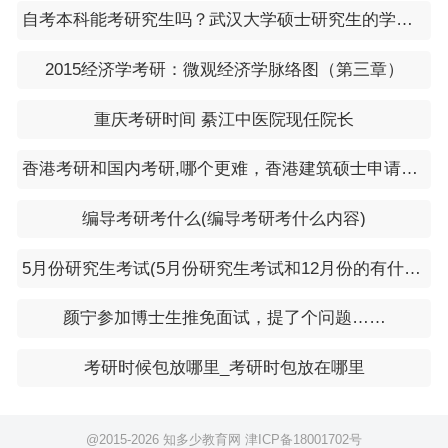
降到现在的人均9200多元;门诊的诊疗费用由以前的
自考本科能考研究生吗？武汉大学硕士研究生的学费一年是多少
人均580元降到现在的人均268元。”乔晓红说，“下降
2015经济学考研：微观经济学脉络图（第三章）
幅度还是比较大的，就医群众满意度明显提升，来我
们医院就医的人群也显著增加。”
重庆考研时间 綦江中医院现任院长
“以全量化大数据为基础支撑，人工智能为技术手
香港考研和国内考研,哪个更难，香港建筑硕士申请通过率
段，推动了医保、医疗、医药的协同联动、智慧发
编导考研考什么(编导考研考什么内容)
展。”吕梁市常务副市长任忠说，“较好地实现了‘患者
得实惠、医保基金可持续、医疗机构得发展’的既定
5月份研究生考试(5月份研究生考试和12月份的有什么区别)
目标。”
颜宁参加博士生推免面试，提了个问题……
智能监管平台上线以来，监管效果明显，医保基金压
考研时候包放哪里_考研时包放在哪里
力大大缓解。截至2023年6月底，当地医保基金当期
结余9.25亿元，累计结余52.61亿元，基金运行安全
平稳可持续。
@2015-
2026 知多少教育网
津ICP备18001702号