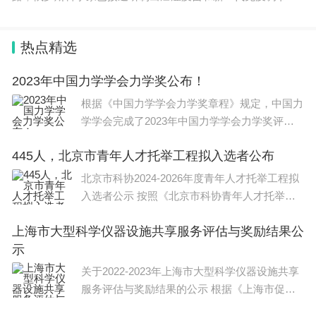
物，很
告解读和医保支付政策培训辅导，帮助医疗机构实施
精准化医保管理，实现“事后”违规问题精准治理。
热点精选
吕梁市人民医院党委书记乔晓红告诉记者，医保智能
2023年中国力学学会力学奖公布！
监管系统上线后，医生的诊疗行为也在发生变
根据《中国力学学会力学奖章程》规定，中国力
学学会完成了2023年中国力学学会力学奖评选
化：“以前出现过的开两三种疗效近似的药、一说检
工作。现将评选结果公布如下:
查就来全套等不良现象，现在有了智能监管系统，这
445人，北京市青年人才托举工程拟入选者公布
样的做法会马上被风险预警提示，并给予及时纠
北京市科协2024-2026年度青年人才托举工程拟
正。”
入选者公示 按照《北京市科协青年人才托举工
程管理办法》《北京市科协关于
上海市大型科学仪器设施共享服务评估与奖励结果公
这样一来，通过医保监管与医疗全过程的智能互动，
示
做到及时预警、精准监管。人工智能的大数据筛查、
关于2022-2023年上海市大型科学仪器设施共享
审核，大大提升了医保违规行为发现率。而智能医保
服务评估与奖励结果的公示 根据《上海市促进
筛查出的疑点数据，可以为线下稽核提供精准线索，
大型科学仪器设施共享规定》、