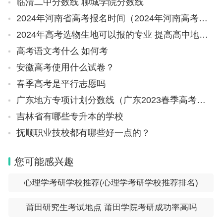
临清二中分数线 聊城学院分数线
付’全流程、全场景应用，患者通过手机或自助服务
2024年河南省高考报名时间（2024年河南高考人数）
终端，即可完成门诊挂号、领取报告、费用结算等流
2024年高考选物生地可以报的专业 提高高中地理成绩的教辅书推荐
程，大大缩短了群众看病、取报告时间。”崔云生
高考语文考什么 如何考
说，“智能医保与智能医疗系统绑定、协调发展，大
安徽高考使用什么试卷？
大提升了群众的就医方便程度。”
春季高考是平行志愿吗
广东地方专项计划分数线（广东2023春季高考补录分数线）
在吕梁市人民医院，医生每次开出的处方药物都会
吉林省有哪些专升本的学校
被“处方风险预警”前置系统记录并审核，相关部门根
抚顺职业技校都有哪些好一点的？
据每月汇总的销售排名靠前的药品，并结合具体病例
进行分析、研判，是否存在不合理用药或异常重复用
您可能感兴趣
药的情况，实现对医疗环节的有效监管。
心理学考研学校推荐(心理学考研学校推荐排名)
随之而来的是群众医疗费用的下降。“以吕梁市人民
莆田研究生考试地点 莆田学院考研成功率高吗
医院为例，住院的诊疗费用由以前的人均1.32万多元