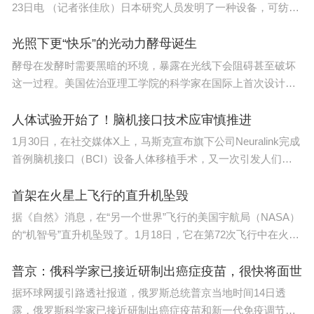
模型，进行智能监管诊断。“该系统对患者诊疗数据
23日电 （记者张佳欣）日本研究人员发明了一种设备，可纺出
进行读取和分析，自动识别各类疑似违规信息，帮助
与
光照下更“快乐”的光动力酵母诞生
医保部门开展包括普通门诊、慢特病门诊、药店购药
酵母在发酵时需要黑暗的环境，暴露在光线下会阻碍甚至破坏
和住院等各类场景的医保监管。”
这一过程。美国佐治亚理工学院的科学家在国际上首次设计出
在光
相关工作人员介绍，从医疗过程开始，智能医保审核
人体试验开始了！脑机接口技术应审慎推进
系统对门诊(药店)处方的实时审核和住院费用的预审
1月30日，在社交媒体X上，马斯克宣布旗下公司Neuralink完成
核，警示可能存在的违规风险，将大部分违规行为消
首例脑机接口（BCI）设备人体移植手术，又一次引发人们对
弭于萌芽状态，实现门诊和住院场景的“事前”监管;在
脑机接口
首架在火星上飞行的直升机坠毁
患者出院结算后，医保结算前，对全市定点医药机构
据《自然》消息，在“另一个世界”飞行的美国宇航局（NASA）
每月上传的全量医疗数据进行医保基金结算合规审
的“机智号”直升机坠毁了。1月18日，它在第72次飞行中在火星
核，对存在的违规行为及时识别并同医疗机构确认，
上的耶
实施住院场景“事中”监管;在全市医保业务数据开展大
普京：俄科学家已接近研制出癌症疫苗，很快将面世
数据分析和建模的基础上，对各定点医药机构开展医
据环球网援引路透社报道，俄罗斯总统普京当地时间14日透
露，俄罗斯科学家已接近研制出癌症疫苗和新一代免疫调节药
保合规风险分析，量身定制分析报告，并定期提供报