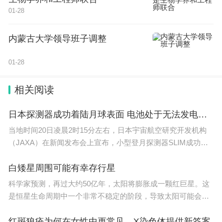
01-28
内蒙古大学领导班子调整
01-28
相关阅读
日本探测器成功着陆月球表面 电池处于无法发电状态
当地时间20日凌晨2时15分左右，日本宇宙航空研究开发机构
（JAXA）在新闻发布会上宣布，小型登月探测器SLIM成功着
陆月球表面
白矮星周围可能有幸存行星
科学家预测，再过大约50亿年，太阳将膨胀成一颗红巨星。这
是恒星生命周期中一个非常不稳定的阶段，导致太阳可能会吞
噬水
红斑狼疮为何在女性中更常见，X染色体提供新答案