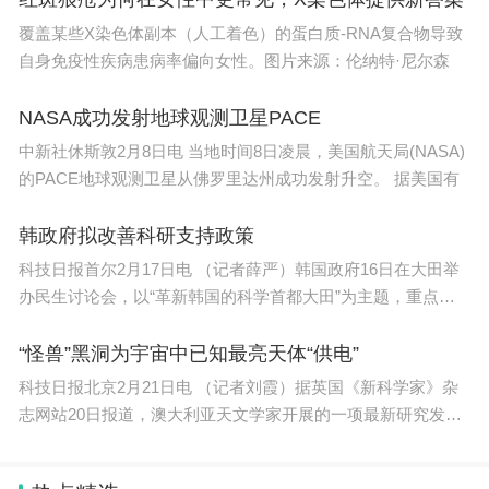
覆盖某些X染色体副本（人工着色）的蛋白质-RNA复合物导致
自身免疫性疾病患病率偏向女性。图片来源：伦纳特·尼尔森
NASA成功发射地球观测卫星PACE
中新社休斯敦2月8日电 当地时间8日凌晨，美国航天局(NASA)
的PACE地球观测卫星从佛罗里达州成功发射升空。 据美国有
韩政府拟改善科研支持政策
科技日报首尔2月17日电 （记者薛严）韩国政府16日在大田举
办民生讨论会，以“革新韩国的科学首都大田”为主题，重点讨
论为
“怪兽”黑洞为宇宙中已知最亮天体“供电”
科技日报北京2月21日电 （记者刘霞）据英国《新科学家》杂
志网站20日报道，澳大利亚天文学家开展的一项最新研究发
现，距地